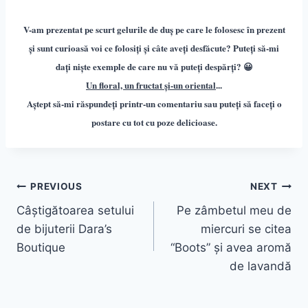
V-am prezentat pe scurt gelurile de duș pe care le folosesc în prezent
și sunt curioasă voi ce folosiți și câte aveți desfăcute? Puteți să-mi
dați niște exemple de care nu vă puteți despărți? 😀
Un floral, un fructat și-un oriental
.
..
Aștept să-mi răspundeți printr-un comentariu sau puteți să faceți o
postare cu tot cu poze delicioas
e.
Post
PREVIOUS
NEXT
Câștigătoarea setului
Pe zâmbetul meu de
navigation
de bijuterii Dara’s
miercuri se citea
Boutique
“Boots” și avea aromă
de lavandă