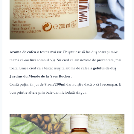
Aroma de cafea
o testez mai rar. Obișnuiesc să fac duș seara și mi-e
teamă că-mi fură somnul :-)). Nu cred că are nevoie de prezentare, mai
gelului de duș
toată lumea cred că a testat reușita aromă de cafea a
Jardins du Monde de la Yves Rocher
.
8 ron/200ml
Costă puțin
, în jur de
dar nu știu dacă o să-l recumpar. E
bun printre altele prin baie dar niciodată singur.