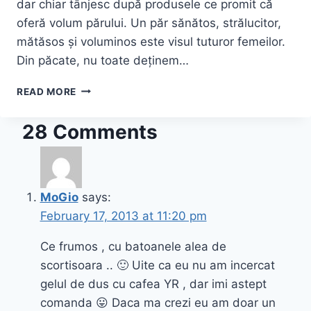
dar chiar tânjesc după produsele ce promit că
oferă volum părului. Un păr sănătos, strălucitor,
mătăsos și voluminos este visul tuturor femeilor.
Din păcate, nu toate deținem…
ŞAMPON
READ MORE
&
BALSAM
28 Comments
CU
COLAGEN
ACTIV
PENTRU
EXTRA
MoGio
says:
VOLUM
February 17, 2013 at 11:20 pm
~
BIOTISSIMA®
Ce frumos , cu batoanele alea de
scortisoara .. 🙂 Uite ca eu nu am incercat
gelul de dus cu cafea YR , dar imi astept
comanda 😛 Daca ma crezi eu am doar un