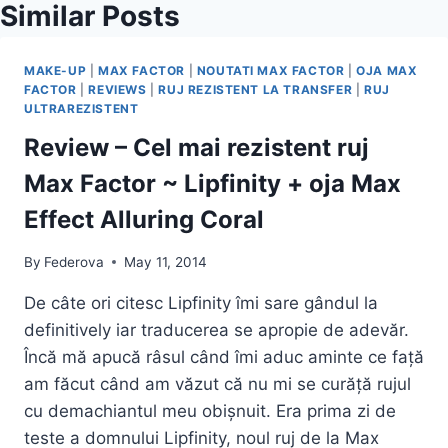
Similar Posts
MAKE-UP
|
MAX FACTOR
|
NOUTATI MAX FACTOR
|
OJA MAX
FACTOR
|
REVIEWS
|
RUJ REZISTENT LA TRANSFER
|
RUJ
ULTRAREZISTENT
Review – Cel mai rezistent ruj
Max Factor ~ Lipfinity + oja Max
Effect Alluring Coral
By
Federova
May 11, 2014
De câte ori citesc Lipfinity îmi sare gândul la
definitively iar traducerea se apropie de adevăr.
Încă mă apucă râsul când îmi aduc aminte ce față
am făcut când am văzut că nu mi se curăță rujul
cu demachiantul meu obișnuit. Era prima zi de
teste a domnului Lipfinity, noul ruj de la Max