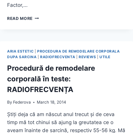
Factor,…
REVIEW
READ MORE
–
CEL
MAI
REZISTENT
RUJ
ARIA ESTETIC
|
PROCEDURA DE REMODELARE CORPORALA
MAX
DUPA SARCINA
|
RADIOFRECVENTA
|
REVIEWS
|
UTILE
FACTOR
Procedură de remodelare
~
LIPFINITY
corporală în teste:
+
OJA
RADIOFRECVENȚA
MAX
EFFECT
By
Federova
March 18, 2014
ALLURING
CORAL
Știți deja că am născut anul trecut și de ceva
timp mă tot chinui să ajung la greutatea ce o
aveam înainte de sarcină, respectiv 55-56 kg. Mă