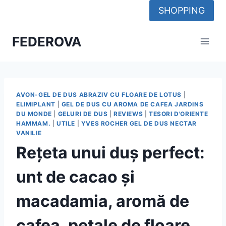
Skip
SHOPPING
to
content
FEDEROVA
AVON-GEL DE DUS ABRAZIV CU FLOARE DE LOTUS
|
ELIMIPLANT
|
GEL DE DUS CU AROMA DE CAFEA JARDINS
DU MONDE
|
GELURI DE DUS
|
REVIEWS
|
TESORI D'ORIENTE
HAMMAM.
|
UTILE
|
YVES ROCHER GEL DE DUS NECTAR
VANILIE
Rețeta unui duș perfect:
unt de cacao și
macadamia, aromă de
cafea, petale de floare