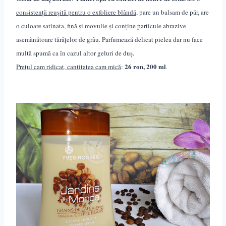
consistență reușită pentru o exfoliere blândă,
pare un balsam de păr, are
o culoare satinata, fină și movulie și conține particule abrazive
asemănătoare t
ă
râ
ț
elor de grâu. Parfumează delicat pielea dar nu face
multă spumă ca în cazul altor geluri de duș.
26 ron, 200 ml
Prețul cam ridicat, cantitatea cam mică
:
.