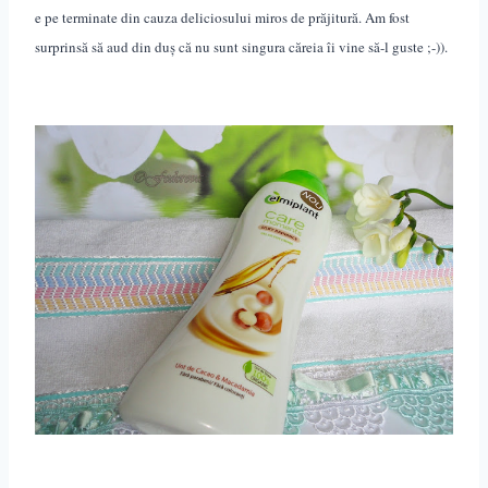
e pe terminate din cauza deliciosului miros de prăjitură. Am fost
surprinsă să aud din duș că nu sunt singura căreia îi vine să-l guste ;-)).