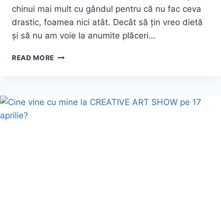
chinui mai mult cu gândul pentru că nu fac ceva
drastic, foamea nici atât. Decât să țin vreo dietă
și să nu am voie la anumite plăceri…
PROCEDURĂ
READ MORE
DE
REMODELARE
CORPORALĂ
ÎN
TESTE:
RADIOFRECVENȚA