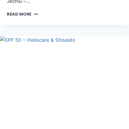
Jechiu –…
CINE
READ MORE
VINE
CU
MINE
LA
CREATIVE
ART
SHOW
PE
17
APRILIE?