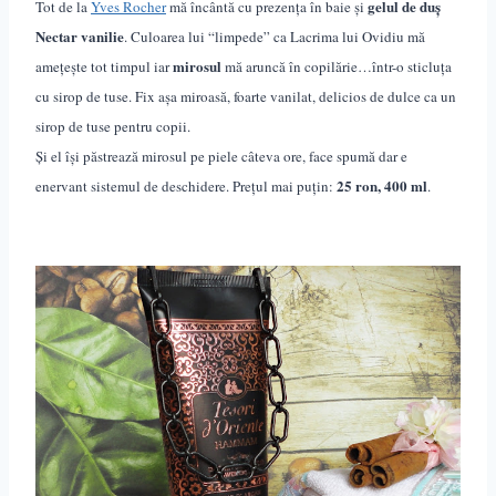
gelul de duș
Tot de la
Yves Rocher
mă încântă cu prezența în baie și
Nectar vanilie
. Culoarea lui “limpede” ca Lacrima lui Ovidiu mă
mirosul
amețește tot timpul iar
mă aruncă în copilărie…într-o sticluța
cu sirop de tuse. Fix așa miroasă,
foarte
vanilat, delicios de dulce ca un
sirop de tuse pentru copii.
Și el își păstrează mirosul pe piele câteva ore, face spumă dar e
25 ron, 400 ml
enervant sistemul de deschidere. Prețul mai puțin:
.