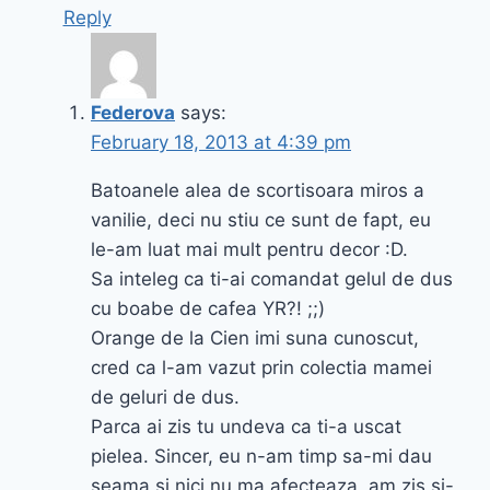
Reply
Federova
says:
February 18, 2013 at 4:39 pm
Batoanele alea de scortisoara miros a
vanilie, deci nu stiu ce sunt de fapt, eu
le-am luat mai mult pentru decor :D.
Sa inteleg ca ti-ai comandat gelul de dus
cu boabe de cafea YR?! ;;)
Orange de la Cien imi suna cunoscut,
cred ca l-am vazut prin colectia mamei
de geluri de dus.
Parca ai zis tu undeva ca ti-a uscat
pielea. Sincer, eu n-am timp sa-mi dau
seama si nici nu ma afecteaza, am zis si-