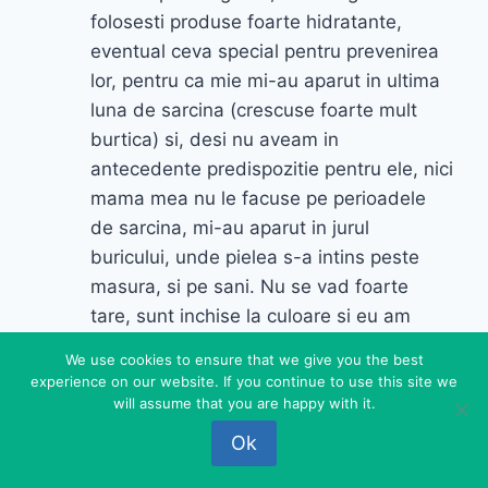
folosesti produse foarte hidratante,
eventual ceva special pentru prevenirea
lor, pentru ca mie mi-au aparut in ultima
luna de sarcina (crescuse foarte mult
burtica) si, desi nu aveam in
antecedente predispozitie pentru ele, nici
mama mea nu le facuse pe perioadele
de sarcina, mi-au aparut in jurul
buricului, unde pielea s-a intins peste
masura, si pe sani. Nu se vad foarte
tare, sunt inchise la culoare si eu am
pielea maslinie, dar sunt acolo si acolo
We use cookies to ensure that we give you the best
vor ramane, amintire…Daca te mananca
experience on our website. If you continue to use this site we
pielea dupa ce faci baie si daca o atingi
will assume that you are happy with it.
te ustura, cam asta a fost inceputul
Ok
aparitiei vergeturilor la mine. Sarcina