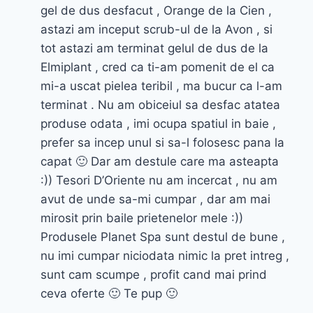
gel de dus desfacut , Orange de la Cien ,
astazi am inceput scrub-ul de la Avon , si
tot astazi am terminat gelul de dus de la
Elmiplant , cred ca ti-am pomenit de el ca
mi-a uscat pielea teribil , ma bucur ca l-am
terminat . Nu am obiceiul sa desfac atatea
produse odata , imi ocupa spatiul in baie ,
prefer sa incep unul si sa-l folosesc pana la
capat 🙂 Dar am destule care ma asteapta
:)) Tesori D’Oriente nu am incercat , nu am
avut de unde sa-mi cumpar , dar am mai
mirosit prin baile prietenelor mele :))
Produsele Planet Spa sunt destul de bune ,
nu imi cumpar niciodata nimic la pret intreg ,
sunt cam scumpe , profit cand mai prind
ceva oferte 🙂 Te pup 🙂