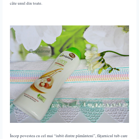
câte unul din toate.
Încep povestea cu cel mai “iubit dintre pământeni”, fățarnicul tub care