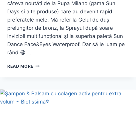
câteva noutăți de la Pupa Milano (gama Sun
Days si alte produse) care au devenit rapid
preferatele mele. Mă refer la Gelul de duș
prelungitor de bronz, la Sprayul după soare
invizibil multifuncțional și la superba paletă Sun
Dance Face&Eyes Waterproof. Dar să le luam pe
rând 😀 ….
NOUTĂȚI
READ MORE
PUPA
MILANO
(SUN
DAYS)
ȘI
PREFERATELE
MELE