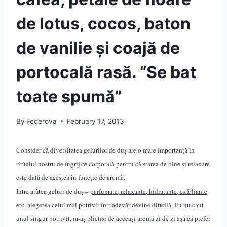
de lotus, cocos, baton
de vanilie și coajă de
portocală rasă. “Se bat
toate spumă”
By
Federova
February 17, 2013
Consider că diversitatea gelurilor de duș are o mare importanță în
ritualul nostru de îngrijire corporală pentru că starea de bine și relaxare
este dată de acestea în funcție de aromă.
Între atâtea geluri de duș –
parfumate, relaxante, hidratante, exfoliante
etc. alegerea celui mai potrivit într-adevăr devine dificilă. Eu nu caut
unul singur potrivit, m-aș plictisi de aceeași aromă zi de zi așa că prefer