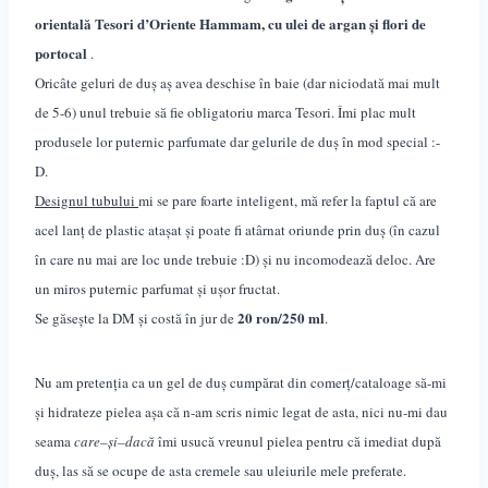
orientală Tesori d’Oriente Hammam, cu ulei de argan și flori de
portocal
.
Oricâte geluri de duș aș avea deschise în baie (dar niciodată mai mult
de 5-6) unul trebuie să fie obligatoriu marca Tesori. Îmi plac mult
produsele lor puternic parfumate dar gelurile de duș în mod special :-
D.
Designul tubului
mi se pare foarte inteligent, mă refer la faptul că are
acel lanț de plastic atașat și poate fi atârnat oriunde prin duș (în cazul
în care nu mai are loc unde trebuie :D) și nu incomodează deloc. Are
un miros puternic parfumat și ușor fructat.
20 ron/250 ml
Se găsește la DM și costă în jur de
.
Nu am pretenția ca un gel de duș cumpărat din comerț/cataloage să-mi
și hidrateze pielea așa că n-am scris nimic legat de asta, nici nu-mi dau
seama
care
–
și
–
dacă
îmi usucă vreunul pielea pentru că imediat după
duș, las să se ocupe de asta cremele sau uleiurile mele preferate.