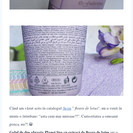
Când am văzut scris în catalogul
Avon
”
floare de lotus
“, mi-a venit în
minte o întrebare: “asta cum mai miroase?!”. Curiozitatea a omoarat
pisica, nu?! 😀
Gelul de duș abraziv
Planet Spa
cu extract de floare de lotus
are o