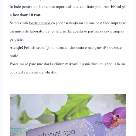
400ml și
în baie pentru un foarte bun raport calitate-cantitate-preț. Are
a fost doar 10 ron
.
Se prezintă
foarte cremos
ca și consistență iar spuma ce o face împrăștie
un
miros de laborator de cofetărie
. Iar acesta se păstrează ceva timp și
pe piele.
Atenție!
Folosit seara (și nu numai…dar seara e mai grav :P), trezește
pofte!
mirosul
Poate mi se pare mie dar la clătire
lui mă duce cu gândul la un
cocktail cu cremă de whisky.