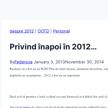
despre 2012
|
OOTD
|
Personal
Privind înapoi în 2012…
By
Federova
January 3, 2013
November 30, 2014
Realizez că a fost un an PLIN! Plin de trăiri intense, momente deosebite, sur
împlinite pe neașteptate…2012 a fost un an important.
Dacă ar fi să premiez o lună ca fiind cea mai frumoasă ar fi dificil dar cred că
Am văzut
marea
de câteva ori (lucru foarte important pentru suflețelul meu 