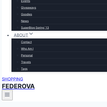
Events
Giveaways
Goodies
News
SuperBlog Spring`13
ABOUT
Contact
Who Am I
Personal
Travels
Tags
SHOPPING
FEDEROVA