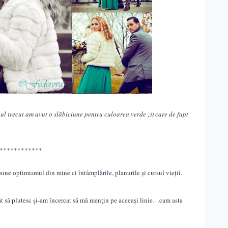
ul trecut am avut o slăbiciune pentru culoarea verde ;)) care de fapt
************
une optimismul din mine ci întâmplările, planurile și cursul vieții
.
t să plutesc și-am încercat să mă mențin pe aceeași linie…cam asta