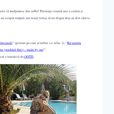
 asta vă mulțumesc din suflet! Prezența voastră aici a contat și
u ocupat timpul, am reușit totuși să nu dispar deși au fost câteva
râncenele
” (postare pe care ar trebui s-o refac :|), “
Kit pentru
inte (studded flats) – made by me
!”.
cat o tentativă de
OOTD
.