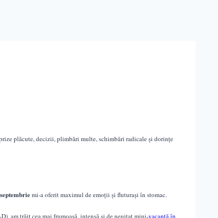
prize plăcute, decizii, plimbări multe, schimbări radicale și dorințe
septembrie
mi-a oferit maximul de emoții și fluturași în stomac.
:-D), am trăit cea mai frumoas
ă
,
intensă
și de neuitat
mini-
vacanță în