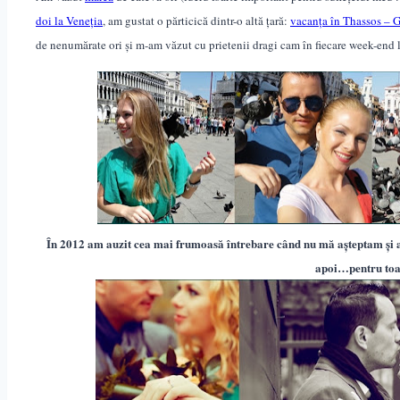
doi la Veneția
, am gustat o părticică dintr-o altă țară
:
vacanța în Thassos – G
de nenumărate ori și m-am văzut cu prietenii dragi cam în fiecare week-end l
În 2012 am auzit cea mai frumoasă întrebare când nu mă așteptam și a
apoi…pentru toa