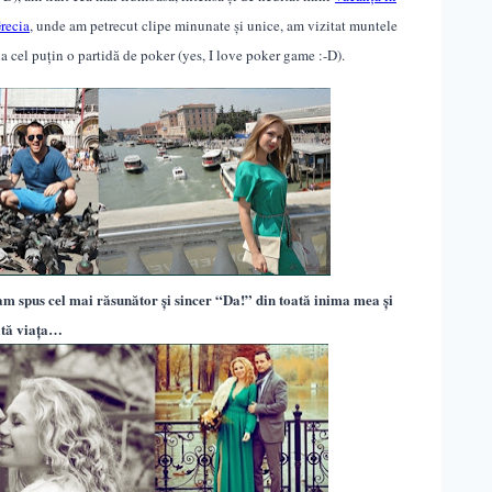
recia
, unde am petrecut clipe minunate
și unice
, am vizitat muntele
a cel puțin o partidă de poker (yes, I love poker game :-D).
m spus cel mai răsunător și sincer “Da!” din toată inima mea și
tă viața…