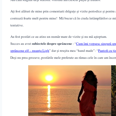
Ați fost alături de mine prin comentarii drăguțe și vizite periodice și pentru
contează foarte mult pentru mine! Mă bucur că în ciuda întâmplărilor ce mi-a
tentative.
Au fost postări ce au atins un număr mare de vizi
te
și nu mă așteptam.
subiectele despre sprâncene
Succes au avut
: “
Cum îmi vopsesc singură sp
sprâncene elf – nuanța Ligh
” dar și reușita mea “hand made”: “
Pantofi cu ț
Deși nu prea grozave, postările mele preferate au rămas cele în care am încer