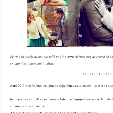
Privind la pozele de mai sus (clik pe ele pentru m
ă
rire), bag de seamă că an
se anunță culoarea anului ăsta.
*****************
Anul 2013 o să fie mult mai plin de clipe frumoase și emoții…și asta nu o sp
În lumea mea virtuală ce se numește
federova.blogspot.com
n-am făcut decâ
am sim
ț
it că s-a întâmplat.
Am cam stagnat deși statistic vorbind am crescut puțin și frumos.