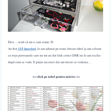
Deci….scurt că mi-e cam somn :D.
115 înscrieri
Au fost
, le-am adunat pe toate într-un tabel și-am colorat
cu roșu persoanele care nu mi-au dat link corect DAR nu le-am exclus
după cum se vede. E puțin incorect dar am trecut cu vederea…
<< click pe tabel pentru m
ă
rire
>>