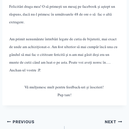
Felicitări draga mea! O să primești un mesaj pe facebook și aștept un
răspuns, dacă nu-l primesc în următoarele 48 de ore o să fac o altă
extragere.
Am primit nenumărate întrebări legate de cutia de bijuterii, mai exact
de unde am achiziționat-o. Am fost ulterior să mai cump
ă
r încă una cu
gândul să mai fac o cititoare fericită și n-am mai găsit deși era un
munte de cutii când am luat-o pe asta. Poate voi aveți noroc în….
Auchan-ul vostru :
P
.
Vă mulțumesc mult pentru feedback-uri și înscrieri!
Pup tare!
Post
PREVIOUS
NEXT