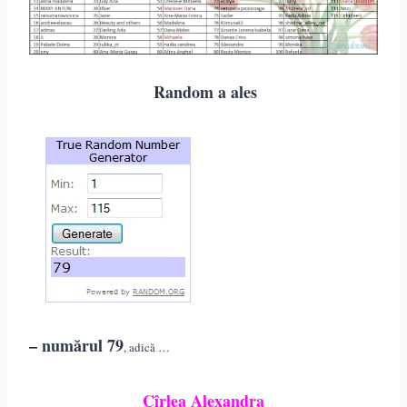
Random a ales
– numărul 79
, adică …
Cîrlea Alexa
ndra