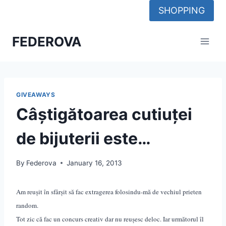
Skip
SHOPPING
to
content
FEDEROVA
GIVEAWAYS
Câștigătoarea cutiuței
de bijuterii este…
By
Federova
January 16, 2013
Am reușit în sfârșit să fac extragerea folosindu-mă de vechiul prieten
random.
Tot zic că fac un concurs creativ dar nu reușesc deloc. Iar următorul îl