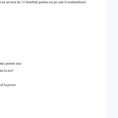
ă un set nou de 11 întrebări pentru cei pe care îi nominalizezi
imic pentru asta
nu la noi!
ial la pozee