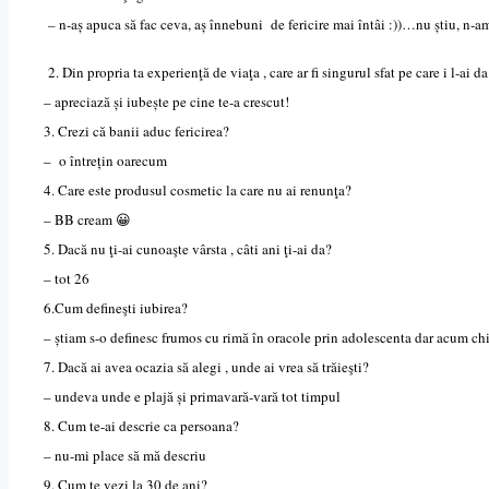
–
n-aș apuca să fac ceva, aș înnebuni de fericire mai întâi :))…nu știu, n-a
2. Din propria ta experienţă de viaţa , care ar fi singurul sfat pe care i l-ai d
– apreciază și iubește pe cine te-a crescut!
3. Crezi că banii aduc fericirea?
– o întrețin oarecum
4. Care este produsul cosmetic la care nu ai renunţa?
– BB cream 😀
5. Dacă nu ţi-ai cunoaşte vârsta , câti ani ţi-ai da?
– tot 26
6.Cum defineşti iubirea?
– știam s-o definesc frumos cu rimă în oracole prin adolescen
t
a dar acum chi
7. Dacă ai avea ocazia să alegi , unde ai vrea să trăieşti?
– undeva unde e plajă și primavar
ă
-vară tot timpul
8. Cum te-ai descrie ca persoana?
– nu-mi place să mă descriu
9. Cum te vezi la 30 de ani?