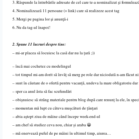
3. Răspunde la întrebările adresate de cel care te-a nominalizat şi formuleaz
4. Nominalizează 11 persoane (+ link) care să realizeze acest tag
5. Mergi pe pagina lor şi anunţă-i
6. Nu da tag-ul înapoi!
2. Spune 11 lucruri despre tine:
– mi-ar placea s
ă
locuiesc la cas
ă
dar nu la
ț
ar
ă
;))
– încă mai cochetez cu modelingul
– tot timpul mi-am dorit să învăț să merg pe role dar niciodată n-am făcut n
– sunt în căutare de o ofertă pentru vacanță, undeva la mare obligatoriu dar 
– sper ca anul ăsta să fac scufundări
– obișnuiesc să strâng materiale pentru blog după care renunț la ele, în spec
– momentan mă lupt cu câteva mușcături de țânțari
– abia aștept ziua de mâine când începe week-end-ul
– am chef să studiez ceva nou, chiar și araba 😀
– mă enervează puful de pe mâini în ultimul timp, aiurea…