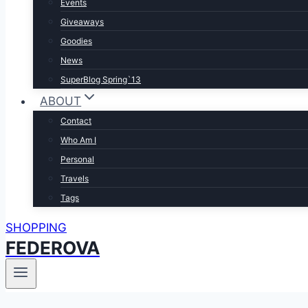
Events
Giveaways
Goodies
News
SuperBlog Spring`13
ABOUT
Contact
Who Am I
Personal
Travels
Tags
SHOPPING
FEDEROVA