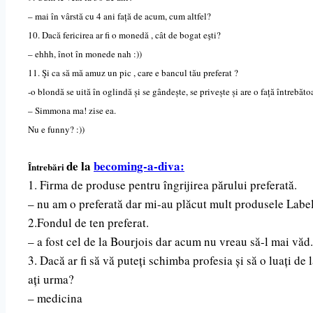
– mai în vârstă cu 4 ani față de acum, cum altfel?
10. Dacă fericirea ar fi o monedă , cât de bogat eşti?
– ehhh, înot în monede nah :))
11. Şi ca să mă amuz un pic , care e bancul tău preferat ?
-o blondă se uită în oglindă și se gândește, se privește și are o față întrebă
– Simmona ma! zise ea.
Nu e funny? :))
de la
becoming-a-diva:
Întrebări
1. Firma de produse pentru îngrijirea părului preferată.
– nu am o preferată dar mi-au plăcut mult produsele Labe
2.Fondul de ten preferat.
– a fost cel de la Bourjois dar acum nu vreau să-l mai v
3. Dacă ar fi să vă puteți schimba profesia și să o luați de
ați urma?
– medicina