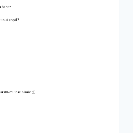
m habar
.
a unui copil?
ar nu-mi iese nimic ;))