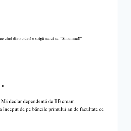
toare când dintr-o dată o strigă maică-sa: “Simonaaa!!”
l m
ăd. Mă declar dependentă de BB cream
 la început de pe băncile primului an de facultate ce