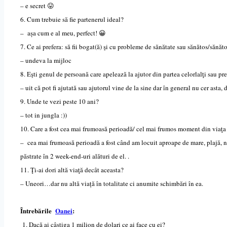
– e secret 😛
6. Cum trebuie să fie partenerul ideal?
– așa cum e al meu, perfect! 😀
7. Ce ai prefera: să fii bogat(ă) şi cu probleme de sănătate sau sănătos/sănăto
– undeva la mijloc
8. Eşti genul de persoană care apelează la ajutor din partea celorlalţi sau pref
– uit că pot fi ajutată sau ajutorul vine de la sine dar în general nu cer asta, 
9. Unde te vezi peste 10 ani?
– tot in jungla :))
10. Care a fost cea mai frumoasă perioadă/ cel mai frumos moment din viaţa
– cea mai frumoasă perioadă a fost când am locuit aproape de mare, plajă, 
păstrate în 2 week-end-uri alături de el. .
11. Ţi-ai dori altă viaţă decât aceasta?
– Uneori…dar nu altă viață în totalitate ci anumite schimbări în ea.
Întrebările
Oanei
:
1. Dacă ai câştiga 1 milion de dolari ce ai face cu ei?