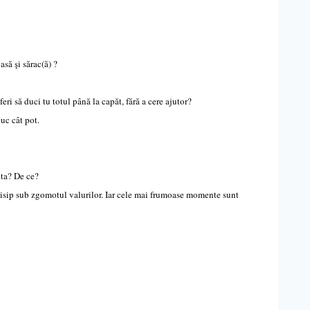
asă şi sărac(ă) ?
eri să duci tu totul până la capăt, fără a cere ajutor?
duc cât pot.
 ta? De ce?
nisip sub zgomotul valurilor. Iar cele mai frumoase momente sunt