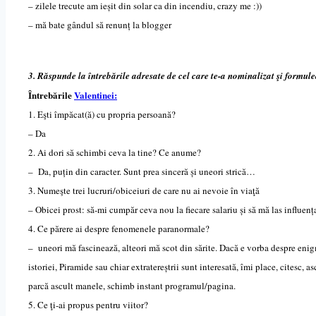
– zilele trecute am ieșit din solar ca din incendiu, crazy me :))
– mă bate gândul să renunț la blogger
3. Răspunde la întrebările adresate de cel care te-a nominalizat şi formule
Întrebările
Valentinei:
1. Eşti împăcat(ă) cu propria persoană?
– Da
2. Ai dori să schimbi ceva la tine? Ce anume?
– Da, puțin din caracter. Sunt prea sinceră și uneori strică…
3. Numeşte trei lucruri/obiceiuri de care nu ai nevoie în viaţă
– Obicei prost: să-mi cumpăr ceva nou la fiecare salariu și să mă las influen
4. Ce părere ai despre fenomenele paranormale?
– uneori mă fascinează, alteori mă scot din sărite. Dacă e vorba despre enigme,
istoriei, Piramide sau chiar extratereștrii sunt interesată, îmi place, citesc
parcă ascult manele, schimb instant programul/pagina.
5. Ce ţi-ai propus pentru viitor?