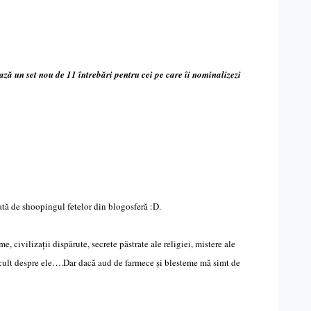
ază un set nou de 11 întrebări pentru cei pe care îi nominalizezi
țată de shoopingul fetelor din blogosferă :D.
 civilizații dispărute, secrete păstrate ale religiei, mistere ale
, ascult despre ele….Dar dacă aud de farmece și blesteme mă simt de