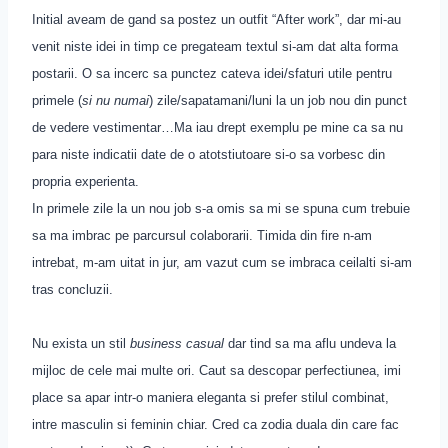
Initial aveam de gand sa postez un outfit “After work”, dar mi-au
venit niste idei in timp ce pregateam textul si-am dat alta forma
postarii. O sa incerc sa punctez cateva idei/sfaturi utile pentru
primele (
si nu numai
) zile/sapatamani/luni la un job nou din punct
de vedere vestimentar…Ma iau drept exemplu pe mine ca sa nu
para niste indicatii date de o atotstiutoare si-o sa vorbesc din
propria experienta.
In primele zile la un nou job s-a omis sa mi se spuna cum trebuie
sa ma imbrac pe parcursul colaborarii. Timida din fire n-am
intrebat, m-am uitat in jur, am vazut cum se imbraca ceilalti si-am
tras concluzii.
Nu exista un stil
business casual
dar tind sa ma aflu undeva la
mijloc de cele mai multe ori. Caut sa descopar perfectiunea, imi
place sa apar intr-o maniera eleganta si prefer stilul combinat,
intre masculin si feminin chiar. Cred ca zodia duala din care fac