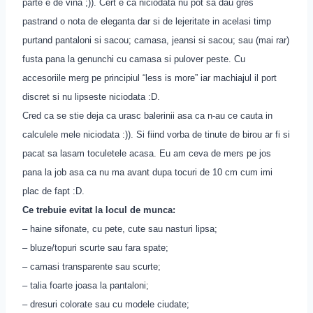
parte e de vina ;)). Cert e ca niciodata nu pot sa dau gres
pastrand o nota de eleganta dar si de lejeritate in acelasi timp
purtand pantaloni si sacou; camasa, jeansi si sacou; sau (mai rar)
fusta pana la genunchi cu camasa si pulover peste. Cu
accesoriile merg pe principiul “less is more” iar machiajul il port
discret si nu lipseste niciodata :D.
Cred ca se stie deja ca urasc balerinii asa ca n-au ce cauta in
calculele mele niciodata :)). Si fiind vorba de tinute de birou ar fi si
pacat sa lasam toculetele acasa. Eu am ceva de mers pe jos
pana la job asa ca nu ma avant dupa tocuri de 10 cm cum imi
plac de fapt :D.
Ce trebuie evitat la locul de munca:
– haine sifonate, cu pete, cute sau nasturi lipsa;
– bluze/topuri scurte sau fara spate;
– camasi transparente sau scurte;
– talia foarte joasa la pantaloni;
– dresuri colorate sau cu modele ciudate;