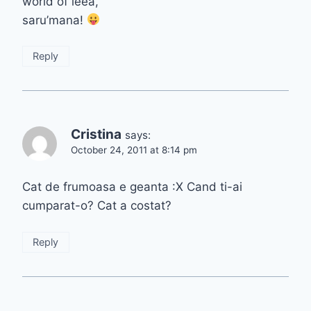
world of leea,
saru’mana!
Reply
Cristina
says:
October 24, 2011 at 8:14 pm
Cat de frumoasa e geanta :X Cand ti-ai
cumparat-o? Cat a costat?
Reply