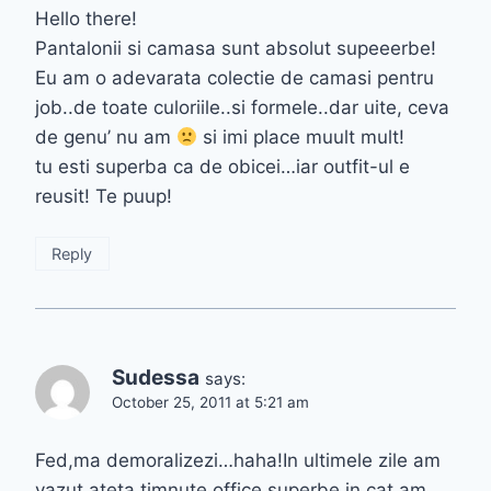
Hello there!
Pantalonii si camasa sunt absolut supeeerbe!
Eu am o adevarata colectie de camasi pentru
job..de toate culoriile..si formele..dar uite, ceva
de genu’ nu am
si imi place muult mult!
tu esti superba ca de obicei…iar outfit-ul e
reusit! Te puup!
Reply
Sudessa
says:
October 25, 2011 at 5:21 am
Fed,ma demoralizezi…haha!In ultimele zile am
vazut ateta timnute office superbe in cat am