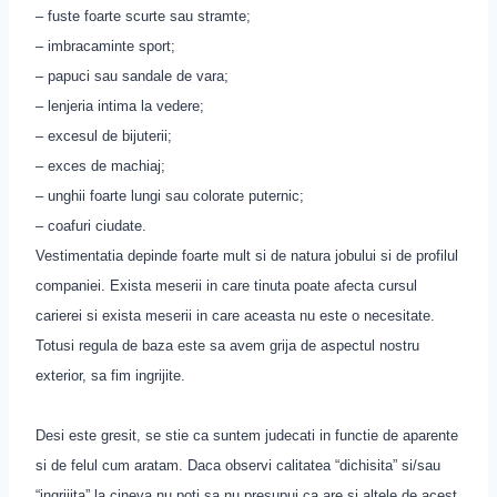
– fuste foarte scurte sau stramte;
– imbracaminte sport;
– papuci sau sandale de vara;
– lenjeria intima la vedere;
– excesul de bijuterii;
– exces de machiaj;
– unghii foarte lungi sau colorate puternic;
– coafuri ciudate.
Vestimentatia depinde foarte mult si de natura jobului si de profilul
companiei. Exista meserii in care tinuta poate afecta cursul
carierei si exista meserii in care aceasta nu este o necesitate.
Totusi regula de baza este sa avem grija de aspectul nostru
exterior, sa fim ingrijite.
Desi este gresit, se stie ca suntem judecati in functie de aparente
si de felul cum aratam. Daca observi calitatea “dichisita” si/sau
“ingrijita” la cineva nu poti sa nu presupui ca are si altele de acest