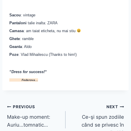
Sacou
: vintage
Pantaloni
talie inalta: ZARA
Camasa
:
am taiat eticheta, nu mai stiu
Ghete
: ramble
Geanta
: Aldo
Poze
: Vlad Mihailescu (Thanks to him!)
“Dress for success!
“
Federova…
Post
PREVIOUS
NEXT
Make-up moment:
Ce-şi spun zodiile
navigation
Auriu…tomnatic…
când se privesc în