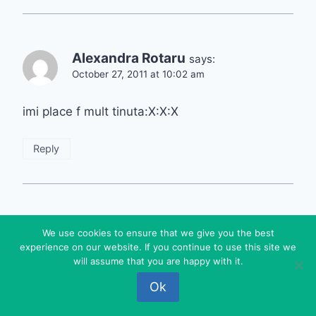
Alexandra Rotaru
says:
October 27, 2011 at 10:02 am
imi place f mult tinuta:X:X:X
Reply
meelusha
says:
We use cookies to ensure that we give you the best
October 31, 2011 at 7:03 am
experience on our website. If you continue to use this site we
will assume that you are happy with it.
imi place f f mult camasa si cromatica intregului
Ok
outfit! esti o frumoasa!