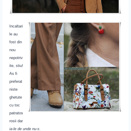
Incaltari
le au
fost din
nou
nepotriv
ite, stiu!
As fi
preferat
niste
ghetute
cu toc
patratos
rosii dar
ia-le de unde nu-s
.