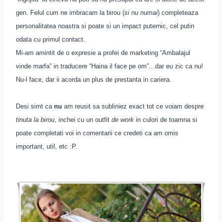
gen. Felul cum ne imbracam la birou (
si nu numai
) completeaza
personalitatea noastra si poate si un impact puternic, cel putin
odata cu primul contact.
Mi-am amintit de o expresie a profei de marketing “Ambalajul
vinde marfa” in traducere “Haina il face pe om”…dar eu zic ca nu!
Nu-l face, dar ii acorda un plus de prestanta in cariera.
Desi simt ca
nu
am reusit sa subliniez exact tot ce voiam despre
tinuta la birou
, inchei cu un outfit
de work
in culori de toamna si
poate completati voi in comentarii ce credeti ca am omis
important, util, etc :P.