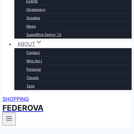
Events
Giveaways
Goodies
News
SuperBlog Spring`13
ABOUT
Contact
Who Am I
Personal
Travels
Tags
SHOPPING
FEDEROVA