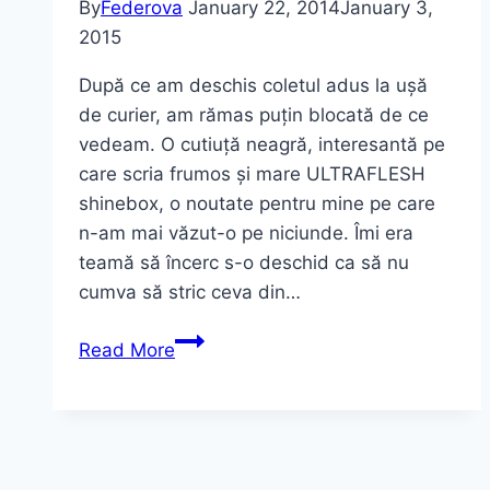
By
Federova
January 22, 2014
January 3,
2015
După ce am deschis coletul adus la ușă
de curier, am rămas puțin blocată de ce
vedeam. O cutiuță neagră, interesantă pe
care scria frumos și mare ULTRAFLESH
shinebox, o noutate pentru mine pe care
n-am mai văzut-o pe niciunde. Îmi era
teamă să încerc s-o deschid ca să nu
cumva să stric ceva din…
Ultraflesh
Read More
Shinebox
–
Kit
pentru
luminozitatea