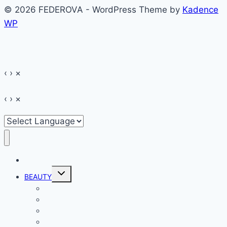
© 2026 FEDEROVA - WordPress Theme by
Kadence
feței
WP
–
Review
‹
›
×
‹
›
×
HOME
Toggle
BEAUTY
child
menu
Make-up
Hair
Skin
Nails