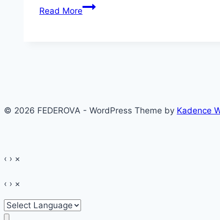
Ultraflesh
Read More
Shinebox
–
Kit
pentru
luminozitatea
feței
–
© 2026 FEDEROVA - WordPress Theme by
Kadence 
Review
‹
›
×
‹
›
×