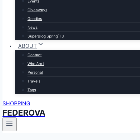
Events
Giveaways
Goodies
News
SuperBlog Spring`13
ABOUT
Contact
Who Am I
Personal
Travels
Tags
SHOPPING
FEDEROVA