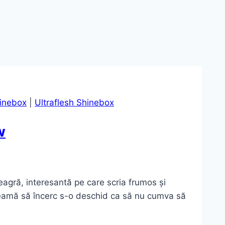
inebox
|
Ultraflesh Shinebox
w
agră, interesantă pe care scria frumos și
eamă să încerc s-o deschid ca să nu cumva să