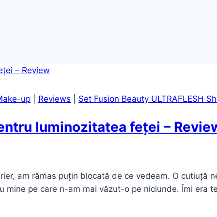
Make-up
|
Reviews
|
Set Fusion Beauty ULTRAFLESH Sh
entru luminozitatea feței – Revie
rier, am rămas puțin blocată de ce vedeam. O cutiuță ne
mine pe care n-am mai văzut-o pe niciunde. Îmi era t