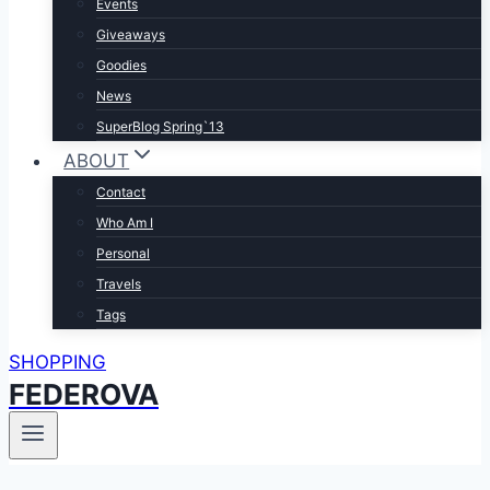
Events
Giveaways
Goodies
News
SuperBlog Spring`13
ABOUT
Contact
Who Am I
Personal
Travels
Tags
SHOPPING
FEDEROVA