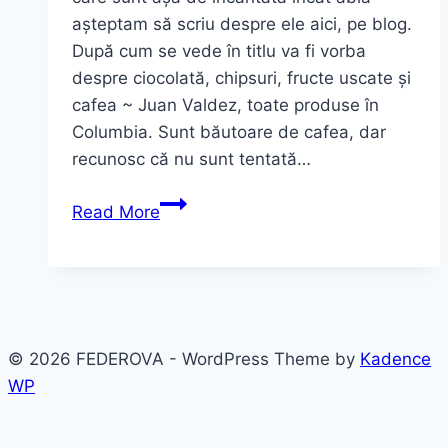
așteptam să scriu despre ele aici, pe blog.
După cum se vede în titlu va fi vorba
despre ciocolată, chipsuri, fructe uscate și
cafea ~ Juan Valdez, toate produse în
Columbia. Sunt băutoare de cafea, dar
recunosc că nu sunt tentată…
Chocolate,
Read More
Chips,
Fruits
&
Coffee
~
© 2026 FEDEROVA - WordPress Theme by
Kadence
Juan
WP
Valdez
|
Columbia