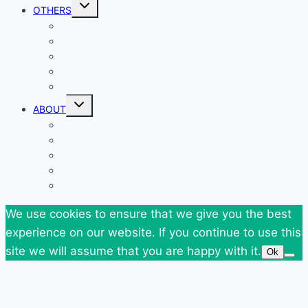
Toggle
OTHERS
child
menu
Events
Giveaways
Goodies
News
SuperBlog Spring`13
Toggle
ABOUT
child
menu
Contact
Who Am I
Personal
Travels
Tags
We use cookies to ensure that we give you the best
experience on our website. If you continue to use this
site we will assume that you are happy with it.
Ok