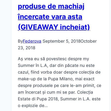
Accesorii
produse de machiaj
pentru
încercate vara asta
vacanță
(GIVEAWAY incheiat)
By
Federova
September 5, 2018
October
23, 2018
Aș vrea eu să povestesc despre my
Summer în L.A, dar din păcate nu este
cazul, fiind vorba doar despre colecția de
make-up de la Pupa Milano, mai exact
despre produsele pe care le-am primit, ce
am încercat și cum mi se par. Colecția
Estate di Pupa 2018, Summer in L.A. este
o explozie de…