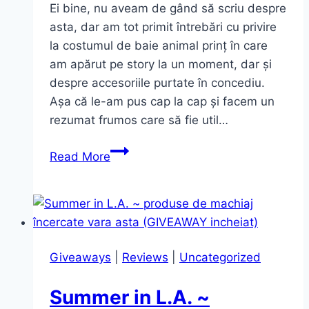
Ei bine, nu aveam de gând să scriu despre
asta, dar am tot primit întrebări cu privire
la costumul de baie animal prinț în care
am apărut pe story la un moment, dar și
despre accesoriile purtate în concediu.
Așa că le-am pus cap la cap și facem un
rezumat frumos care să fie util…
De
Read More
unde
mi-
am
comandat
Costume
Giveaways
|
Reviews
|
Uncategorized
de
baie
Summer in L.A. ~
și