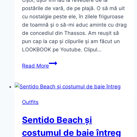
postările de vară, de pe plajă. O să mă uit
cu nostalgie peste ele, în zilele friguroase
de toamnă și o să-mi aduc aminte cu drag
de concediul din Thassos. Am reușit să
pun cap la cap și clipurile și am făcut un
LOOKBOOK pe Youtube. Clipul…
Ultimele
Read More
două
outfituri
din
vacanță.
Outfits
Și
LOOKBOOK
Sentido Beach și
pe
Youtube
costumul de baie întreg