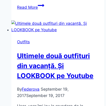
Summer
Read More
in
L.A.
~
produse
de
Outfits
machiaj
încercate
Ultimele două outfituri
vara
asta
din vacanță. Și
(GIVEAWAY
LOOKBOOK pe Youtube
incheiat)
By
Federova
September 19,
2017
September 19, 2017
Ușor, ușor îmi iau la revedere de la