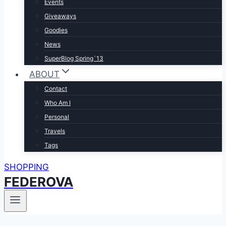
Events
Giveaways
Goodies
News
SuperBlog Spring`13
ABOUT
Contact
Who Am I
Personal
Travels
Tags
SHOPPING
FEDEROVA