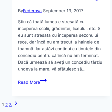
By
Federova
September 13, 2017
Știu că toată lumea e stresată cu
începerea școlii, grădiniței, liceului, etc. Și
eu sunt stresată cu începerea sezonului
rece, dar încă nu am trecut la hainele de
toamnă. Iar astăzi continui cu ținutele din
concediu pentru că încă nu am terminat.
Dacă urmează să aveți un concediu târziu
undeva la mare, vă sfătuiesc să…
Sentido
Read More
Beach
și
costumul
Next
Page
1
2
3
de
Page