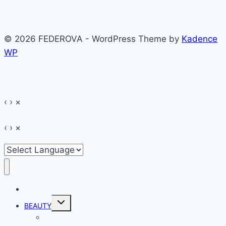
baie
navigation
întreg
© 2026 FEDEROVA - WordPress Theme by
Kadence
WP
‹
›
×
‹
›
×
HOME
Toggle
BEAUTY
child
menu
Make-up