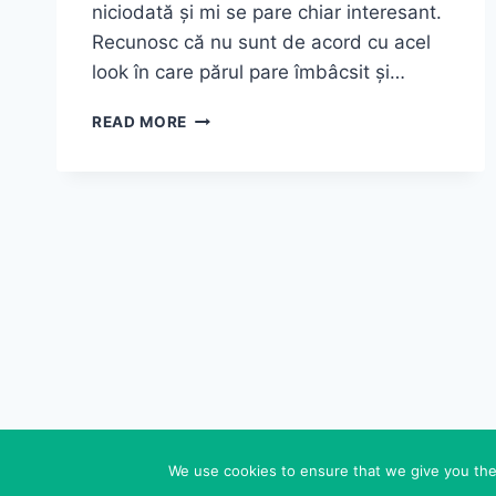
niciodată și mi se pare chiar interesant.
Recunosc că nu sunt de acord cu acel
look în care părul pare îmbâcsit și…
SE
READ MORE
POARTĂ
WET-
LOOK.
CEA
MAI
SIMPLĂ
MODALITATE
DE
A-
L
OBȚINE
FOLOSIND
UN
ULEI
EXTRAORDINAR
We use cookies to ensure that we give you the 