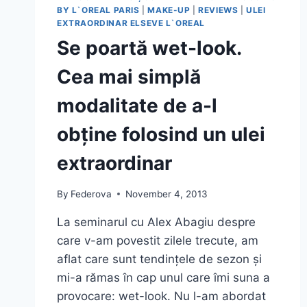
BY L`OREAL PARIS
|
MAKE-UP
|
REVIEWS
|
ULEI
EXTRAORDINAR ELSEVE L`OREAL
Se poartă wet-look.
Cea mai simplă
modalitate de a-l
obține folosind un ulei
extraordinar
By
Federova
November 4, 2013
La seminarul cu Alex Abagiu despre
care v-am povestit zilele trecute, am
aflat care sunt tendințele de sezon și
mi-a rămas în cap unul care îmi suna a
provocare: wet-look. Nu l-am abordat