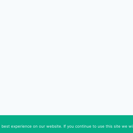
© 2026 FEDEROVA - WordPress Theme by
Kadence W
best experience on our website. If you continue to use this site we wil