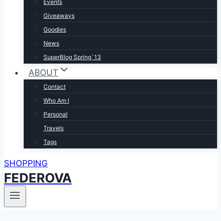
Events
Giveaways
Goodies
News
SuperBlog Spring`13
ABOUT
Contact
Who Am I
Personal
Travels
Tags
SHOPPING
FEDEROVA