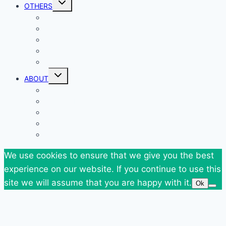
OTHERS
child
menu
Events
Giveaways
Goodies
News
SuperBlog Spring`13
Toggle
ABOUT
child
menu
Contact
Who Am I
Personal
Travels
Tags
We use cookies to ensure that we give you the best
experience on our website. If you continue to use this
site we will assume that you are happy with it.
Ok