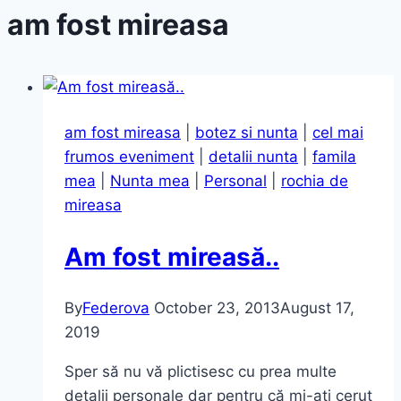
am fost mireasa
am fost mireasa
|
botez si nunta
|
cel mai
frumos eveniment
|
detalii nunta
|
famila
mea
|
Nunta mea
|
Personal
|
rochia de
mireasa
Am fost mireasă..
By
Federova
October 23, 2013
August 17,
2019
Sper să nu vă plictisesc cu prea multe
detalii personale dar pentru că mi-ați cerut