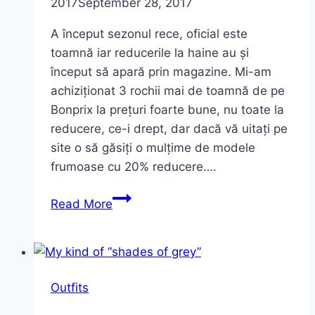
2017
September 28, 2017
A început sezonul rece, oficial este
toamnă iar reducerile la haine au și
început să apară prin magazine. Mi-am
achiziționat 3 rochii mai de toamnă de pe
Bonprix la prețuri foarte bune, nu toate la
reducere, ce-i drept, dar dacă vă uitați pe
site o să găsiți o mulțime de modele
frumoase cu 20% reducere….
Rochii
Read More
de
toamnă
la
reducere
Outfits