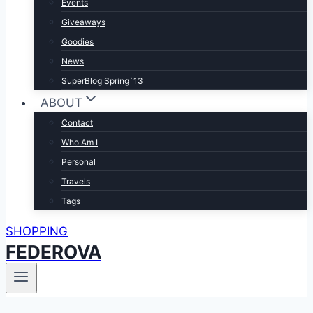
Events
Giveaways
Goodies
News
SuperBlog Spring`13
ABOUT
Contact
Who Am I
Personal
Travels
Tags
SHOPPING
FEDEROVA