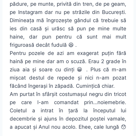
pădure, pe munte, privită din tren, de pe geam,
pe Instagram dar nu pe străzile din București.
Dimineața mă îngrozește gândul că trebuie să
ies din casă și urăsc să pun pe mine multe
haine, dar pun pentru că sunt mai mult
friguroasă decât fudulă 😆 .
Pentru pozele de azi am exagerat puțin fără
haină pe mine dar am o scuză. Erau 2 grade în
ziua aia și soare cu dinți 😀 . Plus că m-am
mișcat destul de repede și nici n-am pozat
făcând îngerași în zăpadă. Cumințică chiar.
Am purtat în sfârșit costumașul negru din tricot
pe care l-am comandat prin…noiemebrie.
Coletul a intrat în țară la începutul lui
decembrie și ajuns în depozitul poștei vamale,
a apucat și Anul nou acolo. Ehee, cale lungă 😯
.