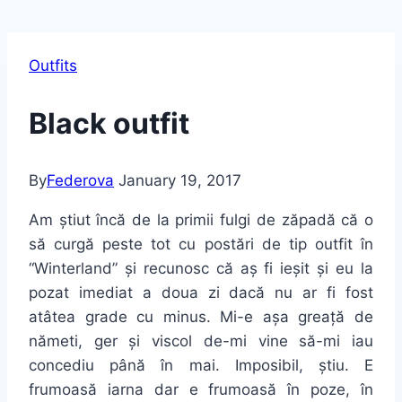
Outfits
Black outfit
By
Federova
January 19, 2017
Am știut încă de la primii fulgi de zăpadă că o
să curgă peste tot cu postări de tip outfit în
“Winterland” și recunosc că aș fi ieșit și eu la
pozat imediat a doua zi dacă nu ar fi fost
atâtea grade cu minus. Mi-e așa greață de
nămeti, ger și viscol de-mi vine să-mi iau
concediu până în mai. Imposibil, știu. E
frumoasă iarna dar e frumoasă în poze, în