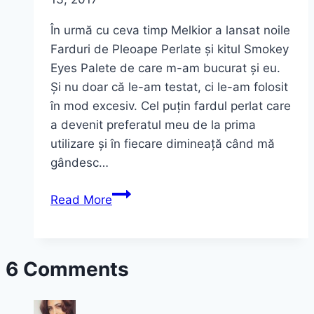
În urmă cu ceva timp Melkior a lansat noile
Farduri de Pleoape Perlate și kitul Smokey
Eyes Palete de care m-am bucurat și eu.
Și nu doar că le-am testat, ci le-am folosit
în mod excesiv. Cel puțin fardul perlat care
a devenit preferatul meu de la prima
utilizare și în fiecare dimineață când mă
gândesc…
Cum
Read More
am
folosit
paleta Smokey
6 Comments
Eyes~
Melkior
(video)