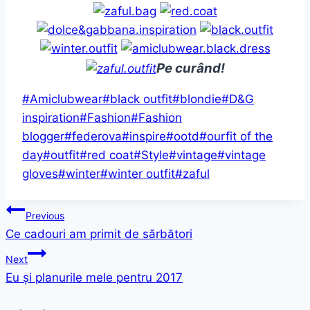
Pe curând!
Post
#
Amiclubwear
#
black outfit
#
blondie
#
D&G
Tags:
inspiration
#
Fashion
#
Fashion
blogger
#
federova
#
inspire
#
ootd
#
ourfit of the
day
#
outfit
#
red coat
#
Style
#
vintage
#
vintage
gloves
#
winter
#
winter outfit
#
zaful
Post
Previous
Ce cadouri am primit de sărbători
navigation
Next
Eu și planurile mele pentru 2017