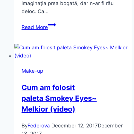
imaginația prea bogată, dar n-ar fi rău
deloc. Ca…
Clipe
Read More
de
relaxare
cu
Ayurveda
și
Make-up
Ceai
Verde
Cum am folosit
Matcha
paleta Smokey Eyes~
~
Tesori
Melkior (video)
d`Oriente
By
Federova
December 12, 2017
December
13, 2017