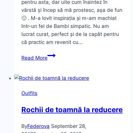
pentru asta, dar uite cum înaintez în
vârstă și încep să mă prostesc, așa de fun
🙂 . M-a lovit inspirația și m-am machiat
într-un fel de Bambi simpatic. Nu am
lucrat curat, perfect și de la capăt pentru
că practic am revenit cu…
Simple
Read More
Halloween
Transformation
and
Autumn
Outfits
Decoration
~
Rochii de toamnă la reducere
VIDEO
By
Federova
September 28,