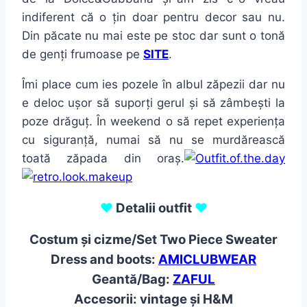
indiferent că o țin doar pentru decor sau nu.
Din păcate nu mai este pe stoc dar sunt o tonă
de genți frumoase pe
SITE
.
Îmi place cum ies pozele în albul zăpezii dar nu
e deloc ușor să suporți gerul și să zâmbești la
poze drăguț. În weekend o să repet experiența
cu siguranță, numai să nu se murdărească
toată zăpada din oraș.
♥
Detalii outfit
♥
Costum și cizme/Set Two Piece Sweater
Dress and boots:
AMICLUBWEAR
Geantă/Bag:
ZAFUL
Accesorii: vintage și H&M