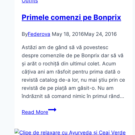
Outfits
grey”
Primele comenzi pe Bonprix
By
Federova
May 18, 2016
May 24, 2016
Astăzi am de gând să vă povestesc
despre comenzile de pe Bonprix dar să vă
și arăt o rochiță din ultimul colet. Acum
câțiva ani am răsfoit pentru prima dată o
revistă catalog de-a lor, nu mai știu prin ce
revistă de pe piață am găsit-o. Nu am
îndrăznit să comand nimic în primul rând…
Primele
Read More
comenzi
pe
Bonprix