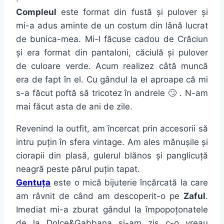
Compleul
este format din fustă și pulover și
mi-a adus aminte de un costum din lână lucrat
de bunica-mea. Mi-l făcuse cadou de Crăciun
și era format din pantaloni, căciulă și pulover
de culoare verde. Acum realizez câtă muncă
era de fapt în el. Cu gândul la el aproape că mi
s-a făcut poftă să tricotez în andrele 🙄 . N-am
mai făcut asta de ani de zile.
Revenind la outfit, am încercat prin accesorii să
intru puțin în sfera vintage. Am ales mănușile și
ciorapii din plasă, gulerul blănos și panglicuță
neagră peste părul puțin tapat.
Gentuța
este o mică bijuterie încărcată la care
am râvnit de când am descoperit-o pe
Zaful
.
Imediat mi-a zburat gândul la împopoțonatele
de la Dolce&Gabbana și-am zis c-o vreau