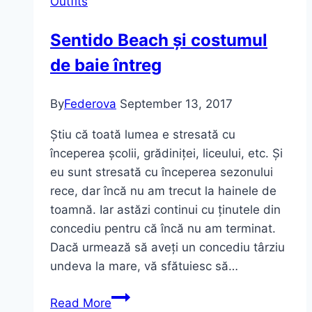
Outfits
comandă
pe
Sentido Beach și costumul
Lovely
de baie întreg
shoes
By
Federova
September 13, 2017
Știu că toată lumea e stresată cu
începerea școlii, grădiniței, liceului, etc. Și
eu sunt stresată cu începerea sezonului
rece, dar încă nu am trecut la hainele de
toamnă. Iar astăzi continui cu ținutele din
concediu pentru că încă nu am terminat.
Dacă urmează să aveți un concediu târziu
undeva la mare, vă sfătuiesc să…
Sentido
Read More