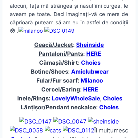
alocuri, fața mă strângea și nasul îmi curgea, le
aveam pe toate. Deci imaginați-vă ce mers de
căprioară puteam să am eu în astfel de condiții
😳 .
Geacă/Jacket
:
Sheinside
Pantaloni/Pants
:
HERE
Cămașă/Shirt
:
Choies
Botine/Shoes
:
Amiclubwear
Fular/Fur scarf
:
Milanoo
Cercel/Earing
:
HERE
Inele/Rings
:
LovelyWholeSale
,
Choies
Lănțișor/Pendant neckalce
:
Choies
Îi mulțumesc