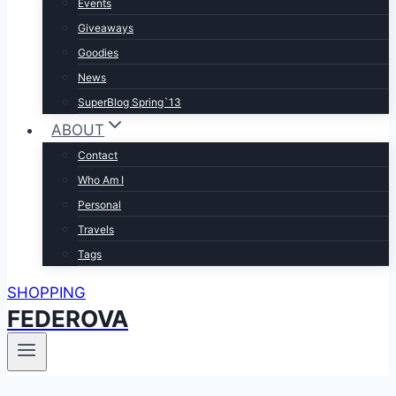
Events
Giveaways
Goodies
News
SuperBlog Spring`13
ABOUT
Contact
Who Am I
Personal
Travels
Tags
SHOPPING
FEDEROVA