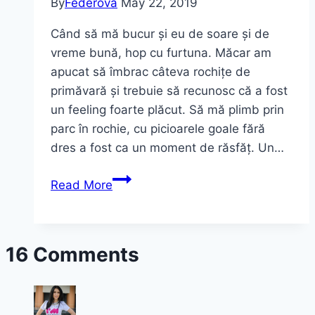
By
Federova
May 22, 2019
Când să mă bucur și eu de soare și de
vreme bună, hop cu furtuna. Măcar am
apucat să îmbrac câteva rochițe de
primăvară și trebuie să recunosc că a fost
un feeling foarte plăcut. Să mă plimb prin
parc în rochie, cu picioarele goale fără
dres a fost ca un moment de răsfăț. Un…
Trei
Read More
ținute
de
primăvară
16 Comments