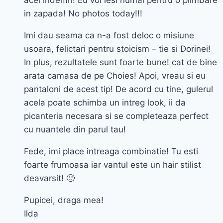
acel indemn! Eu voi iesi numai pentru o plimbare
in zapada! No photos today!!!
Imi dau seama ca n-a fost deloc o misiune
usoara, felictari pentru stoicism – tie si Dorinei!
In plus, rezultatele sunt foarte bune! cat de bine
arata camasa de pe Choies! Apoi, vreau si eu
pantaloni de acest tip! De acord cu tine, gulerul
acela poate schimba un intreg look, ii da
picanteria necesara si se completeaza perfect
cu nuantele din parul tau!
Fede, imi place intreaga combinatie! Tu esti
foarte frumoasa iar vantul este un hair stilist
deavarsit! 🙂
Pupicei, draga mea!
Ilda