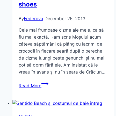
shoes
By
Federova
December 25, 2013
Cele mai frumoase cizme ale mele, ca să
fiu mai exactă. I-am scris Moșului acum
câteva săptămâni că plâng cu lacrimi de
crocodil în fiecare seară după o pereche
de cizme luungi peste genunchi și nu mai
pot să dorm fără ele. Am insistat că le
vreau în avans și nu în seara de Crăciun…
Cele
Read More
mai
frumoase
cizme.
Prima