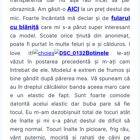
transparentă dar nu așa rău încât să par
AICI
obraznică. Am găsit-o
la un preț destul de
fularul
mic. Foarte încântată mă declar și de
cu blăniță
care mi s-a părut super interesant
ca model. Scoate orice ținută din anonimat,
poate fi purtat în multe feluri și e și călduros. I
Botinele
love it!
le-ați
văzut în postarea precedentă și m-ați cam
întrebat de ele. Modelul e extrem de frumos și
bine gândit după părerea mea. Vă spuneam că
au în dreptul călcâielor banda aceea maro care
e un elastic de fapt. Sunt foarte comode
datorită acelui elastic dar buba pare să fie
tocul. Eu m-am dezobișnuit total de tocuri atât
de înalte și mi s-a părut destul de dificil să
merg normal. Tocuri înalte în picioare, frig rău,
vânt puternic, mocirlă și rahați de câini pe