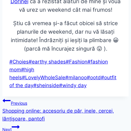
Dorinei
că a rezistat alături de mine și vouă
vă urez un weekend cât mai frumos!
Știu că vremea și-a făcut obicei să strice
planurile de weekend, dar nu vă lăsați
intimidate! Îndrăzniți și ieșiți la plimbare 😀
(parcă mă încurajez singură 😛 ).
Post
#
Choies
#
earthy shades
#
Fashion
#
fashion
Tags:
mom
#
high
heels
#
LovelyWholeSale
#
milanoo
#
ootd
#
outfit
of the day
#
sheinside
#
windy day
Post
Previous
Shopping online: accesoriu de păr, inele, cercei,
navigation
lănțișoare, pantofi
Next