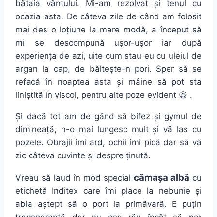
bătaia vântului. Mi-am rezolvat și tenul cu
ocazia asta. De câteva zile de când am folosit
mai des o loțiune la mare modă, a început să
mi se descompună ușor-ușor iar după
experiența de azi, uite cum stau eu cu uleiul de
argan la cap, de băltește-n pori. Sper să se
refacă în noaptea asta și mâine să pot sta
liniștită în viscol, pentru alte poze evident 😆 .
Și dacă tot am de gând să bifez și gymul de
dimineață, n-o mai lungesc mult și vă las cu
pozele. Obrajii îmi ard, ochii îmi pică dar să vă
zic câteva cuvinte și despre ținută.
cămașa albă
Vreau să laud în mod special
cu
etichetă Inditex care îmi place la nebunie și
abia aștept să o port la primăvară. E puțin