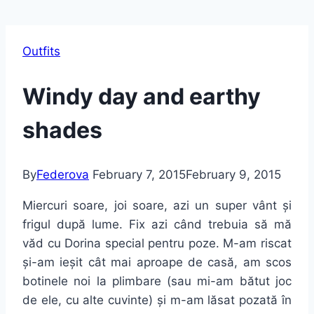
Outfits
Windy day and earthy
shades
By
Federova
February 7, 2015
February 9, 2015
Miercuri soare, joi soare, azi un super vânt și
frigul după lume. Fix azi când trebuia să mă
văd cu Dorina special pentru poze. M-am riscat
și-am ieșit cât mai aproape de casă, am scos
botinele noi la plimbare (sau mi-am bătut joc
de ele, cu alte cuvinte) și m-am lăsat pozată în