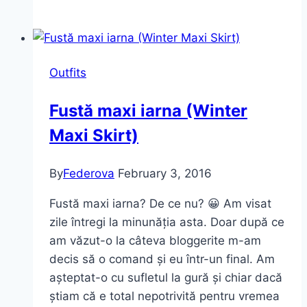
Beach
și
costumul
de
Outfits
baie
întreg
Fustă maxi iarna (Winter
Maxi Skirt)
By
Federova
February 3, 2016
Fustă maxi iarna? De ce nu? 😀 Am visat
zile întregi la minunăția asta. Doar după ce
am văzut-o la câteva bloggerite m-am
decis să o comand și eu într-un final. Am
așteptat-o cu sufletul la gură și chiar dacă
știam că e total nepotrivită pentru vremea