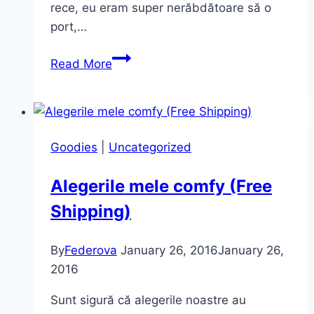
rece, eu eram super nerăbdătoare să o
port,…
Fustă
Read More
maxi
iarna
(Winter
Maxi
Goodies
|
Uncategorized
Skirt)
Alegerile mele comfy (Free
Shipping)
By
Federova
January 26, 2016
January 26,
2016
Sunt sigură că alegerile noastre au