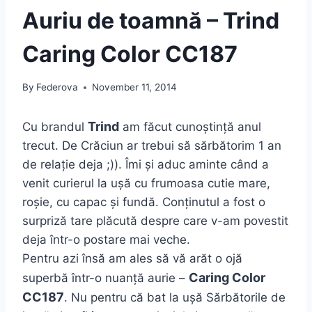
Auriu de toamnă – Trind
Caring Color CC187
By
Federova
November 11, 2014
Trind
Cu brandul
am făcut cunoștință anul
trecut. De Crăciun ar trebui să sărbătorim 1 an
de relație deja ;)). Îmi și aduc aminte când a
venit curierul la ușă cu frumoasa cutie mare,
roșie, cu capac și fundă. Conținutul a fost o
surpriză tare plăcută despre care v-am povestit
deja într-o postare mai veche.
Pentru azi însă am ales să vă arăt o ojă
Caring Color
superbă într-o nuanță aurie –
CC187
. Nu pentru că bat la ușă Sărbătorile de