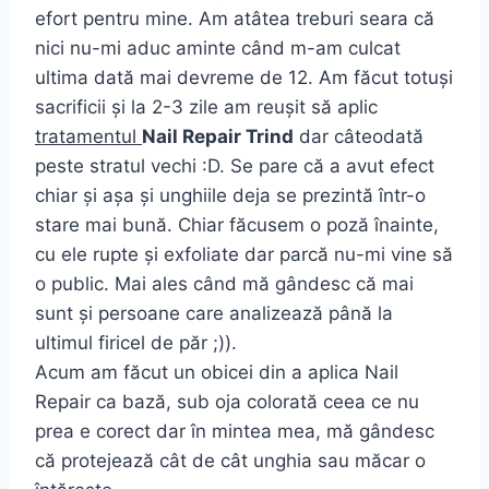
efort pentru mine. Am atâtea treburi seara că
nici nu-mi aduc aminte când m-am culcat
ultima dată mai devreme de 12. Am făcut totuși
sacrificii și la 2-3 zile am reușit să aplic
tratamentul
Nail Repair Trind
dar câteodată
peste stratul vechi :D. Se pare că a avut efect
chiar și așa și unghiile deja se prezintă într-o
stare mai bună. Chiar făcusem o poză înainte,
cu ele rupte și exfoliate dar parcă nu-mi vine să
o public. Mai ales când mă gândesc că mai
sunt și persoane care analizează până la
ultimul firicel de păr ;)).
Acum am făcut un obicei din a aplica Nail
Repair ca bază, sub oja colorată ceea ce nu
prea e corect dar în mintea mea, mă gândesc
că protejează cât de cât unghia sau măcar o