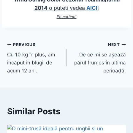
2014
o puteți vedea
AICI
!
Pe cur
ând!
Post
PREVIOUS
NEXT
Cu 10 kg în plus, am
De ce mi se așează
navigation
încăput în blugii de
părul frumos în ultima
acum 12 ani.
perioadă.
Similar Posts