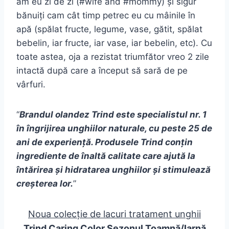
am eu zi de zi (#wife and #mommy) și sigur
bănuiți cam cât timp petrec eu cu mâinile în
apă (spălat fructe, legume, vase, gătit, spălat
bebelin, iar fructe, iar vase, iar bebelin, etc). Cu
toate astea, oja a rezistat triumfător vreo 2 zile
intactă după care a început să sară de pe
vârfuri.
“
Brandul olandez Trind este specialistul nr. 1
în îngrijirea unghiilor naturale, cu peste 25 de
ani de experiență. Produsele Trind conțin
ingrediente de înaltă calitate care ajută la
întărirea și hidratarea unghiilor și stimulează
creșterea lor.
”
Noua colecție de lacuri tratament unghii
Trind Caring Color Sezonul Toamnă/Iarnă