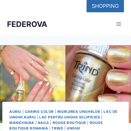
Skip
SHOPPING
to
content
FEDEROVA
AURIU
|
CARING COLOR
|
INGRIJIREA UNGHIILOR
|
LAC DE
UNGHII AURIU
|
LAC PENTRU UNGHII SCLIPICIOS
|
MANICHIURA
|
NAILS
|
ROUGE BOUTIQUE
|
ROUGE
BOUTIQUE ROMANIA
|
TRIND
|
UNGHII