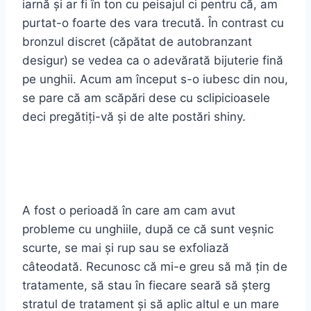
iarnă și ar fi în ton cu peisajul ci pentru că, am
purtat-o foarte des vara trecută. În contrast cu
bronzul discret (căpătat de autobranzant
desigur) se vedea ca o adevărată bijuterie fină
pe unghii. Acum am început s-o iubesc din nou,
se pare că am scăpări dese cu sclipicioasele
deci pregătiți-vă și de alte postări shiny.
A fost o perioadă în care am cam avut
probleme cu unghiile, după ce că sunt veșnic
scurte, se mai și rup sau se exfoliază
câteodată. Recunosc că mi-e greu să mă țin de
tratamente, să stau în fiecare seară să șterg
stratul de tratament și să aplic altul e un mare