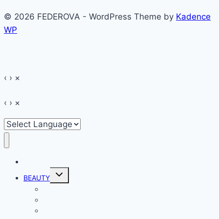
extensiilor
© 2026 FEDEROVA - WordPress Theme by
Kadence
de
WP
gene
false
Xtreme
Lashes
‹
›
×
‹
›
×
HOME
Toggle
BEAUTY
child
menu
Make-up
Hair
Skin