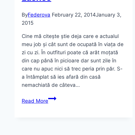
By
Federova
February 22, 2014
January 3,
2015
Cine mă citește știe deja care e actualul
meu job și cât sunt de ocupată în viața de
zi cu zi. În outfituri poate că arăt moțată
din cap până în picioare dar sunt zile în
care nu apuc nici să trec peria prin păr. S-
a întâmplat să ies afară din casă
nemachiată de câteva…
Sfaturi
Read More
privind
îngrijirea
și
machiajul