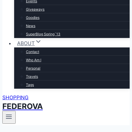
Events
Giveaways
Goodies
News
SuperBlog Spring`13
ABOUT
Contact
Who Am I
Personal
Travels
Tags
SHOPPING
FEDEROVA