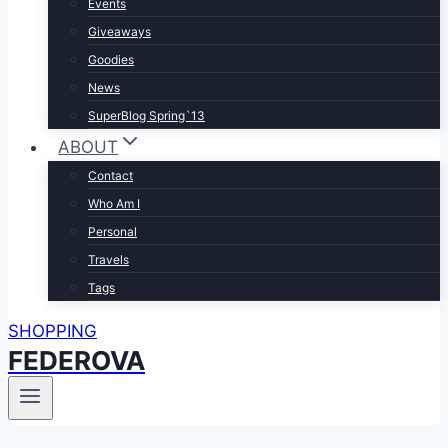
Events
Giveaways
Goodies
News
SuperBlog Spring`13
ABOUT
Contact
Who Am I
Personal
Travels
Tags
SHOPPING
FEDEROVA