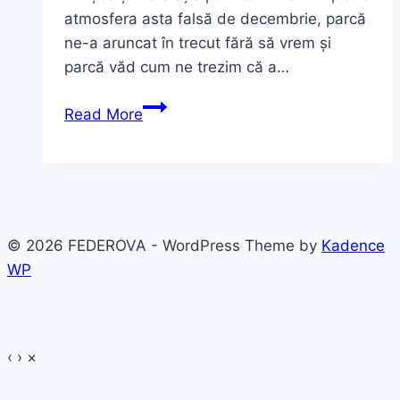
atmosfera asta falsă de decembrie, parcă
ne-a aruncat în trecut fără să vrem și
parcă văd cum ne trezim că a…
Unde
Read More
ești
tu,
primăvară?
© 2026 FEDEROVA - WordPress Theme by
Kadence
WP
‹
›
×