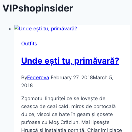
VIPshopinsider
Outfits
Unde ești tu, primăvară?
By
Federova
February 27, 2018
March 5,
2018
Zgomotul linguriței ce se lovește de
ceașca de ceai cald, miros de portocală
dulce, viscol ce bate în geam și șosete
pufoase cu Moș Crăciun. Mai lipsește
Hrușcă și instalația pornită. Chiar îmi place