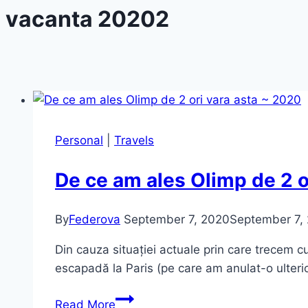
vacanta 20202
Personal
|
Travels
De ce am ales Olimp de 2 o
By
Federova
September 7, 2020
September 7,
Din cauza situației actuale prin care trecem c
escapadă la Paris (pe care am anulat-o ulteri
De
Read More