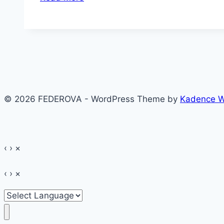
ce
am
ales
Olimp
de
2
ori
© 2026 FEDEROVA - WordPress Theme by
Kadence 
vara
asta
~
2020
‹
›
×
‹
›
×