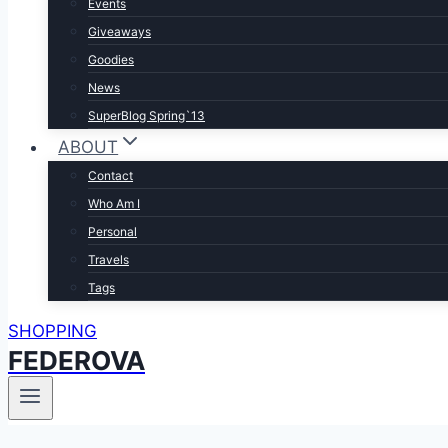
Events
Giveaways
Goodies
News
SuperBlog Spring`13
ABOUT
Contact
Who Am I
Personal
Travels
Tags
SHOPPING
FEDEROVA