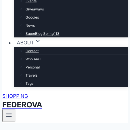
Events
Giveaways
Goodies
News
SuperBlog Spring`13
ABOUT
Contact
Who Am I
Personal
Travels
Tags
SHOPPING
FEDEROVA