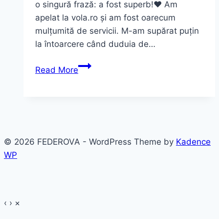
o singură frază: a fost superb!♥ Am
apelat la vola.ro și am fost oarecum
mulțumită de servicii. M-am supărat puțin
la întoarcere când duduia de…
Tricouri
Read More
personalizate
pentru
noi
doi
© 2026 FEDEROVA - WordPress Theme by
Kadence
WP
‹
›
×