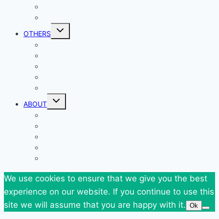
Federova’s Design
Shop my Closet
Toggle
OTHERS
child
menu
Events
Giveaways
Goodies
News
SuperBlog Spring`13
Toggle
ABOUT
child
menu
Contact
Who Am I
Personal
Travels
Tags
We use cookies to ensure that we give you the best
experience on our website. If you continue to use this
site we will assume that you are happy with it.
Ok