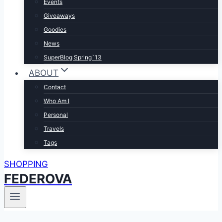
Events
Giveaways
Goodies
News
SuperBlog Spring`13
ABOUT
Contact
Who Am I
Personal
Travels
Tags
SHOPPING
FEDEROVA