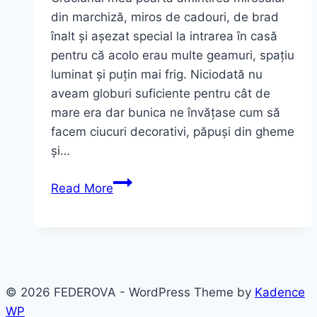
din marchiză, miros de cadouri, de brad
înalt și așezat special la intrarea în casă
pentru că acolo erau multe geamuri, spațiu
luminat și puțin mai frig. Niciodată nu
aveam globuri suficiente pentru cât de
mare era dar bunica ne învățase cum să
facem ciucuri decorativi, păpuși din gheme
și…
Cadouri
Read More
de
Crăciun
cu
amintirea
mirosului
© 2026 FEDEROVA - WordPress Theme by
Kadence
din
WP
marchiză