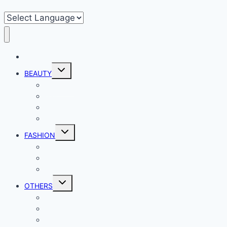
HOME
Toggle
BEAUTY
child
menu
Make-up
Hair
Skin
Nails
Toggle
FASHION
child
menu
Outfits
Federova’s Design
Shop my Closet
Toggle
OTHERS
child
menu
Events
Giveaways
Goodies