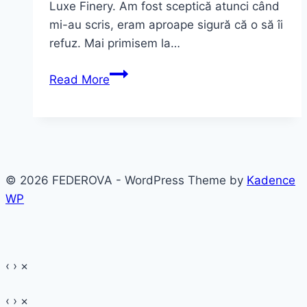
Luxe Finery. Am fost sceptică atunci când
mi-au scris, eram aproape sigură că o să îi
refuz. Mai primisem la…
Ținute
Read More
de
primăvară
~
comandă
Femme
© 2026 FEDEROVA - WordPress Theme by
Kadence
Luxe
WP
‹
›
×
‹
›
×