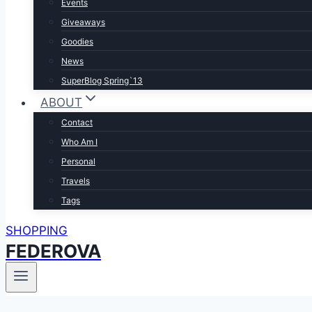
Events
Giveaways
Goodies
News
SuperBlog Spring`13
ABOUT
Contact
Who Am I
Personal
Travels
Tags
SHOPPING
FEDEROVA