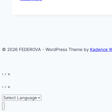
noi
la
început
de
toamnă
© 2026 FEDEROVA - WordPress Theme by
Kadence 
‹
›
×
‹
›
×