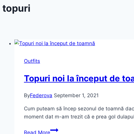
topuri
Outfits
Topuri noi la început de t
By
Federova
September 1, 2021
Cum puteam să încep sezonul de toamnă dacă nu 
moment dat m-am trezit că e prea gol dulapu
Topuri
Read More