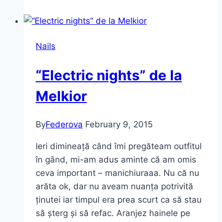
primele
mele
produse
Nails
de
make-
“Electric nights” de la
up
de
Melkior
la
Amway
By
Federova
February 9, 2015
Ieri dimineață când îmi pregăteam outfitul
în gând, mi-am adus aminte că am omis
ceva important – manichiuraaa. Nu că nu
arăta ok, dar nu aveam nuanța potrivită
ținutei iar timpul era prea scurt ca să stau
să șterg și să refac. Aranjez hainele pe