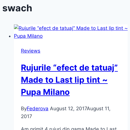
swach
Reviews
Rujurile “efect de tatuaj”
Made to Last lip tint ~
Pupa Milano
By
Federova
August 12, 2017
August 11,
2017
Am primit 4 rujuri din gama Made to Last