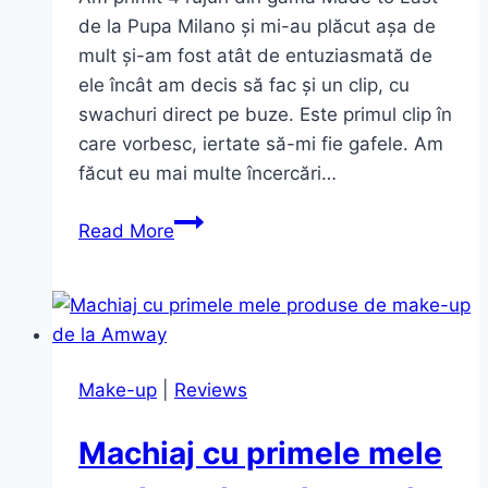
de la Pupa Milano și mi-au plăcut așa de
mult și-am fost atât de entuziasmată de
ele încât am decis să fac și un clip, cu
swachuri direct pe buze. Este primul clip în
care vorbesc, iertate să-mi fie gafele. Am
făcut eu mai multe încercări…
Rujurile
Read More
“efect
de
tatuaj”
Made
to
Make-up
|
Reviews
Last
lip
Machiaj cu primele mele
tint
~