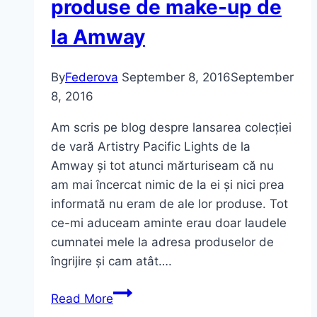
produse de make-up de
Pupa
la Amway
Milano
By
Federova
September 8, 2016
September
8, 2016
Am scris pe blog despre lansarea colecției
de vară Artistry Pacific Lights de la
Amway și tot atunci mărturiseam că nu
am mai încercat nimic de la ei și nici prea
informată nu eram de ale lor produse. Tot
ce-mi aduceam aminte erau doar laudele
cumnatei mele la adresa produselor de
îngrijire și cam atât….
Machiaj
Read More
cu