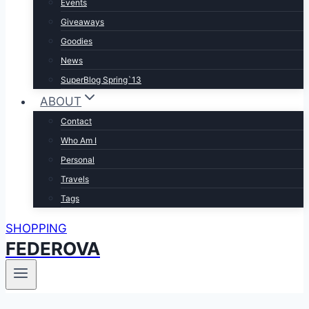
Events
Giveaways
Goodies
News
SuperBlog Spring`13
ABOUT
Contact
Who Am I
Personal
Travels
Tags
SHOPPING
FEDEROVA