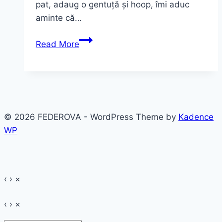
pat, adaug o gentuță și hoop, îmi aduc
aminte că…
“Electric
Read More
nights”
de
la
Melkior
© 2026 FEDEROVA - WordPress Theme by
Kadence
WP
‹
›
×
‹
›
×