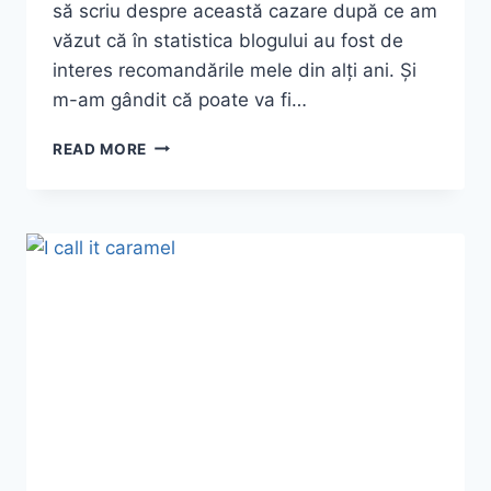
să scriu despre această cazare după ce am
văzut că în statistica blogului au fost de
interes recomandările mele din alți ani. Și
m-am gândit că poate va fi…
CAZARE
READ MORE
FAINĂ
ÎN
THASSOS
~
VACANȚA
DIN
2021