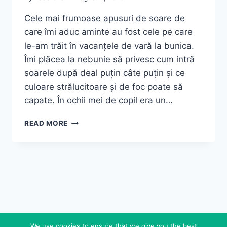
Cele mai frumoase apusuri de soare de
care îmi aduc aminte au fost cele pe care
le-am trăit în vacanțele de vară la bunica.
Îmi plăcea la nebunie să privesc cum intră
soarele după deal puțin câte puțin și ce
culoare strălucitoare și de foc poate să
capate. În ochii mei de copil era un…
CÂND
READ MORE
SOARELE
APUNE…
We use cookies to ensure that we give you the best