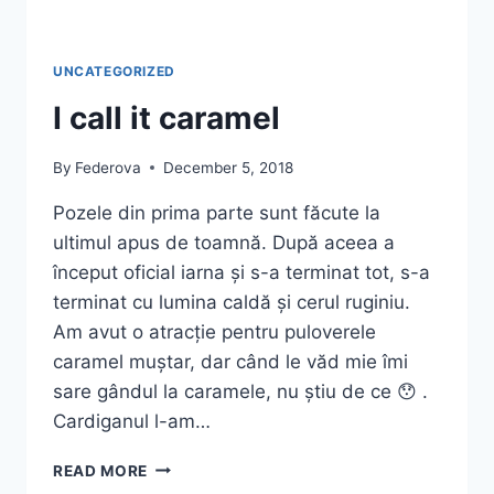
UNCATEGORIZED
I call it caramel
By
Federova
December 5, 2018
Pozele din prima parte sunt făcute la
ultimul apus de toamnă. După aceea a
început oficial iarna și s-a terminat tot, s-a
terminat cu lumina caldă și cerul ruginiu.
Am avut o atracție pentru puloverele
caramel muștar, dar când le văd mie îmi
sare gândul la caramele, nu știu de ce 😯 .
Cardiganul l-am…
I
READ MORE
CALL