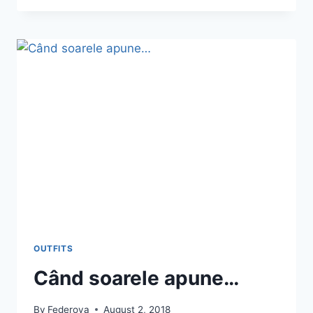
IT
CARAMEL
OUTFITS
Când soarele apune…
By
Federova
August 2, 2018