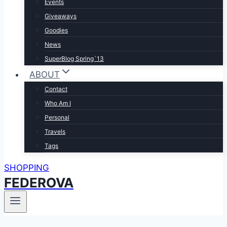
Events
Giveaways
Goodies
News
SuperBlog Spring`13
ABOUT
Contact
Who Am I
Personal
Travels
Tags
SHOPPING
FEDEROVA