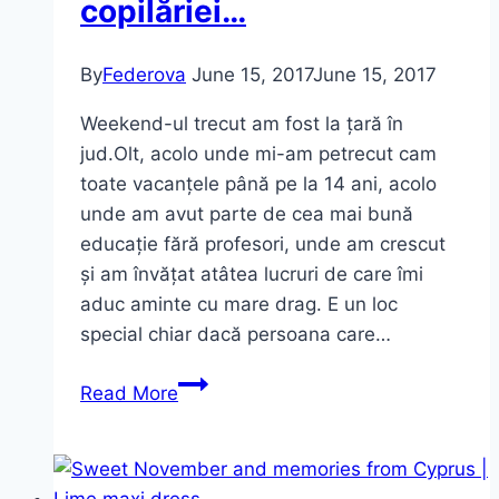
copilăriei…
By
Federova
June 15, 2017
June 15, 2017
Weekend-ul trecut am fost la țară în
jud.Olt, acolo unde mi-am petrecut cam
toate vacanțele până pe la 14 ani, acolo
unde am avut parte de cea mai bună
educație fără profesori, unde am crescut
și am învățat atâtea lucruri de care îmi
aduc aminte cu mare drag. E un loc
special chiar dacă persoana care…
La
Read More
țară,
pe
urmele