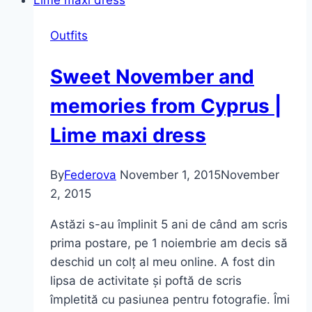
copilăriei…
Outfits
Sweet November and
memories from Cyprus |
Lime maxi dress
By
Federova
November 1, 2015
November
2, 2015
Astăzi s-au împlinit 5 ani de când am scris
prima postare, pe 1 noiembrie am decis să
deschid un colț al meu online. A fost din
lipsa de activitate și poftă de scris
împletită cu pasiunea pentru fotografie. Îmi