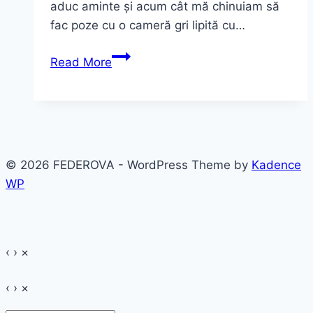
aduc aminte și acum cât mă chinuiam să
fac poze cu o cameră gri lipită cu…
Sweet
Read More
November
and
memories
from
Cyprus
© 2026 FEDEROVA - WordPress Theme by
Kadence
|
WP
Lime
maxi
dress
‹
›
×
‹
›
×