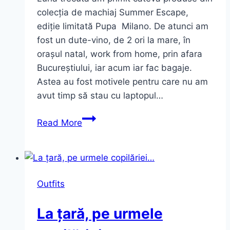
colecția de machiaj Summer Escape,
ediție limitată Pupa Milano. De atunci am
fost un dute-vino, de 2 ori la mare, în
orașul natal, work from home, prin afara
Bucureștiului, iar acum iar fac bagaje.
Astea au fost motivele pentru care nu am
avut timp să stau cu laptopul…
Summer
Read More
Escape
~
limited
edition
Outfits
|
Pupa
La țară, pe urmele
Milano