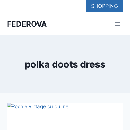
Skip
SHOPPING
to
content
FEDEROVA
polka doots dress