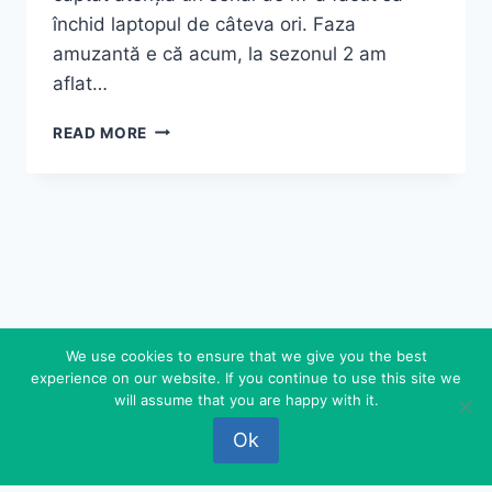
închid laptopul de câteva ori. Faza
amuzantă e că acum, la sezonul 2 am
aflat…
ROCHIE
READ MORE
VINTAGE
CU
BULINE
We use cookies to ensure that we give you the best
experience on our website. If you continue to use this site we
© 2026 FEDEROVA - WordPress Theme by
will assume that you are happy with it.
Kadence WP
Ok