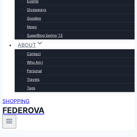
Events
Giveaways
Goodies
News
SuperBlog Spring`13
ABOUT
Contact
Who Am I
Personal
Travels
Tags
SHOPPING
FEDEROVA