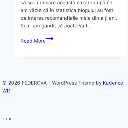
să scriu despre această cazare după ce
am văzut că în statistica blogului au fost
de interes recomandările mele din alți ani.
Și m-am gândit că poate va fi…
Cazare
Read More
faină
în
Thassos
~
vacanța
© 2026 FEDEROVA - WordPress Theme by
Kadence
din
WP
2021
‹
›
×