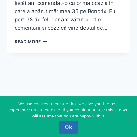
încât am comandat-o cu prima ocazia în
care a apărut mărimea 36 pe Bonprix. Eu
port 38 de fel, dar am văzut printre
comentarii și poze că vine destul de…
ROCHIE
READ MORE
ÎNFLORATĂ
ȘI
JEANȘI
ALBI
We use cookies to ensure that we give you the best
experience on our website. If you continue to use this site we
© 2026 FEDEROVA - WordPress Theme by
will assume that you are happy with it.
Kadence WP
Ok