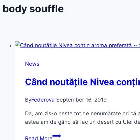
body souffle
News
Când noutățile Nivea conț
By
Federova
September 16, 2019
Da, am zis-o peste tot de nenumărate ori că ar
astea am de gând să fac un desert cu Ulei de
Când
Read More