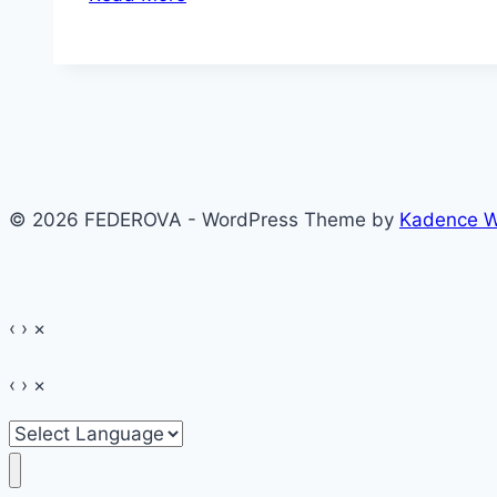
noutățile
Nivea
conțin
aroma
preferată
~
de
© 2026 FEDEROVA - WordPress Theme by
Kadence 
COCOS
‹
›
×
‹
›
×