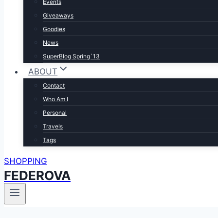
Events
Giveaways
Goodies
News
SuperBlog Spring`13
ABOUT
Contact
Who Am I
Personal
Travels
Tags
SHOPPING
FEDEROVA