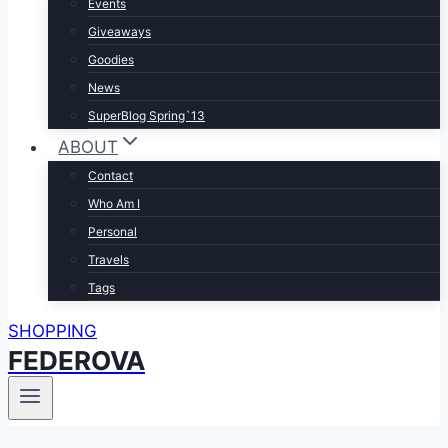
Events
Giveaways
Goodies
News
SuperBlog Spring`13
ABOUT
Contact
Who Am I
Personal
Travels
Tags
SHOPPING
FEDEROVA