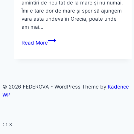
amintiri de neuitat de la mare și nu numai.
Îmi e tare dor de mare și sper să ajungem
vara asta undeva în Grecia, poate unde
am mai…
Sporturi
Read More
de
vară
și
amintiri
de
© 2026 FEDEROVA - WordPress Theme by
Kadence
neuitat
WP
‹
›
×