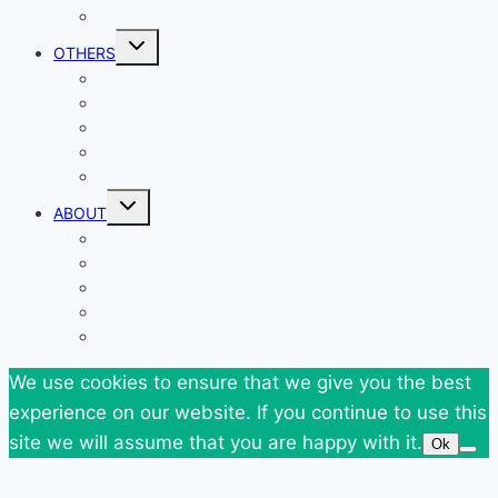
Shop my Closet
Toggle
OTHERS
child
menu
Events
Giveaways
Goodies
News
SuperBlog Spring`13
Toggle
ABOUT
child
menu
Contact
Who Am I
Personal
Travels
Tags
We use cookies to ensure that we give you the best
experience on our website. If you continue to use this
site we will assume that you are happy with it.
Ok