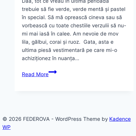
Daa, tot ce vreau în ultima perioadă
trebuie să fie verde, verde mentă și pastel
în special. Să mă oprească cineva sau să
vorbească cu toate chestiile verzulii să nu-
mi mai iasă în calee. Am nevoie de mov
lila, gălbui, corai și ruoz. Gata, asta e
ultima piesă vestimentară pe care mi-o
achiziționez în nuanța…
Outfit.
Read More
Nu
mai
scap
de-
un
© 2026 FEDEROVA - WordPress Theme by
Kadence
verde
WP