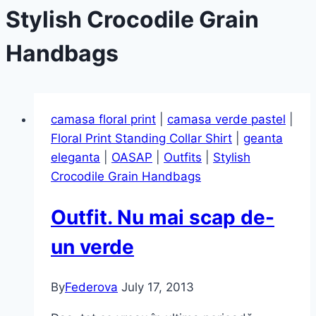
Stylish Crocodile Grain
Handbags
camasa floral print
|
camasa verde pastel
|
Floral Print Standing Collar Shirt
|
geanta
eleganta
|
OASAP
|
Outfits
|
Stylish
Crocodile Grain Handbags
Outfit. Nu mai scap de-
un verde
By
Federova
July 17, 2013