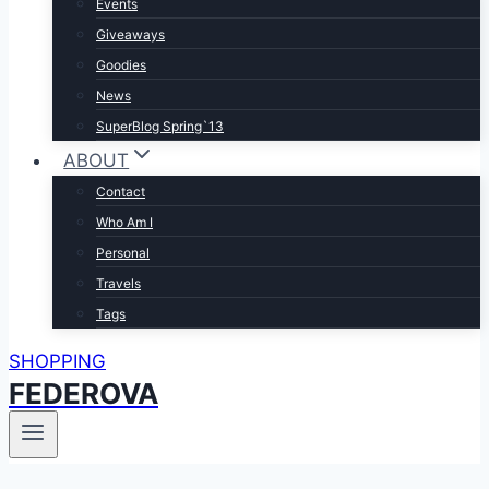
Events
Giveaways
Goodies
News
SuperBlog Spring`13
ABOUT
Contact
Who Am I
Personal
Travels
Tags
SHOPPING
FEDEROVA