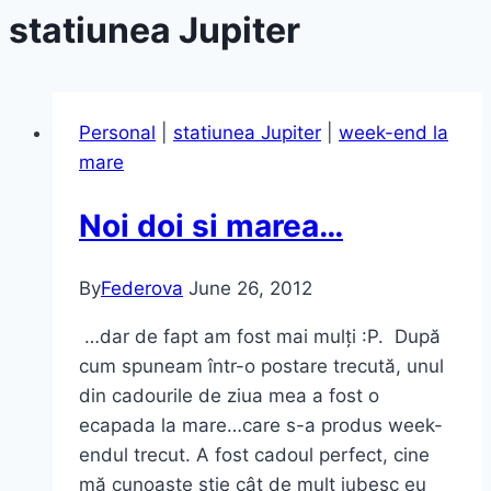
statiunea Jupiter
Personal
|
statiunea Jupiter
|
week-end la
mare
Noi doi si marea…
By
Federova
June 26, 2012
…dar de fapt am fost mai mulți :P. După
cum spuneam într-o postare trecută, unul
din cadourile de ziua mea a fost o
ecapada la mare…care s-a produs week-
endul trecut. A fost cadoul perfect, cine
mă cunoaște știe cât de mult iubesc eu