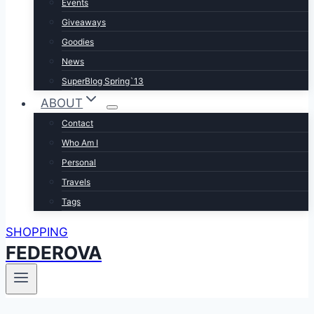
Events
Giveaways
Goodies
News
SuperBlog Spring`13
ABOUT
Contact
Who Am I
Personal
Travels
Tags
SHOPPING
FEDEROVA