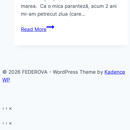
marea. Ca o mica paranteză, acum 2 ani
mi-am petrecut ziua (care…
Noi
Read More
doi
si
marea…
© 2026 FEDEROVA - WordPress Theme by
Kadence
WP
‹
›
×
‹
›
×