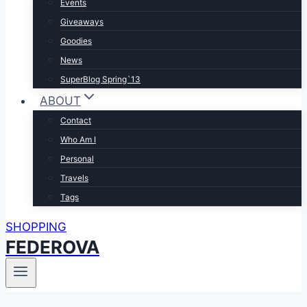
Events
Giveaways
Goodies
News
SuperBlog Spring`13
ABOUT
Contact
Who Am I
Personal
Travels
Tags
SHOPPING
FEDEROVA