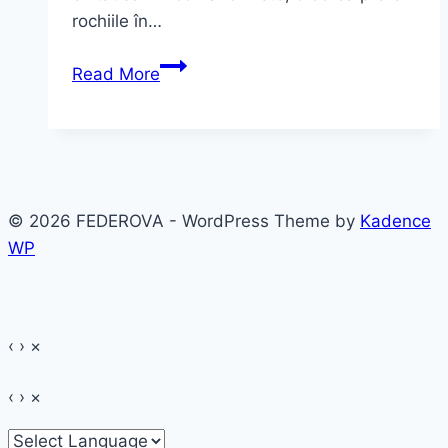
rochiile în…
OOTD:
Read More
Pastels
© 2026 FEDEROVA - WordPress Theme by
Kadence
WP
‹
›
×
‹
›
×