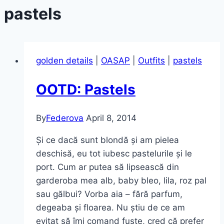
pastels
golden details
|
OASAP
|
Outfits
|
pastels
OOTD: Pastels
By
Federova
April 8, 2014
Și ce dacă sunt blondă și am pielea
deschisă, eu tot iubesc pastelurile și le
port. Cum ar putea să lipsească din
garderoba mea alb, baby bleo, lila, roz pal
sau gălbui? Vorba aia – fără parfum,
degeaba și floarea. Nu știu de ce am
evitat să îmi comand fuste, cred că prefer