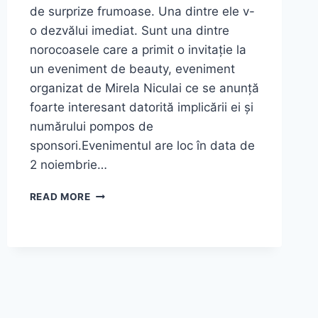
de surprize frumoase. Una dintre ele v-
o dezvălui imediat. Sunt una dintre
norocoasele care a primit o invitație la
un eveniment de beauty, eveniment
organizat de Mirela Niculai ce se anunță
foarte interesant datorită implicării ei și
numărului pompos de
sponsori.Evenimentul are loc în data de
2 noiembrie…
INVITAȚIE
READ MORE
(CONCURS)
LA
UN
EVENIMENT
DE
BEAUTY