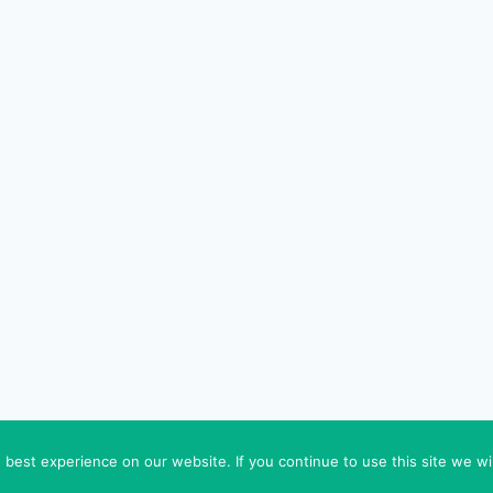
© 2026 FEDEROVA - WordPress Theme by
Kadence W
best experience on our website. If you continue to use this site we wil