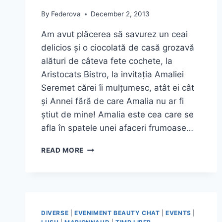
By
Federova
December 2, 2013
Am avut plăcerea să savurez un ceai
delicios și o ciocolată de casă grozavă
alături de câteva fete cochete, la
Aristocats Bistro, la invitația Amaliei
Seremet cărei îi mulțumesc, atât ei cât
și Annei fără de care Amalia nu ar fi
știut de mine! Amalia este cea care se
afla în spatele unei afaceri frumoase…
CEAIUL
READ MORE
DE
LA
ORA
5
CU
FETE,
DIVERSE
|
EVENIMENT BEAUTY CHAT
|
EVENTS
|
AROME