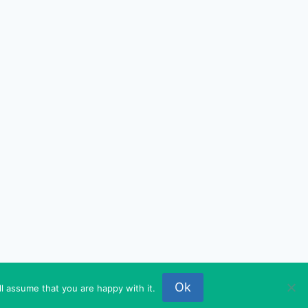
P
Ok
l assume that you are happy with it.