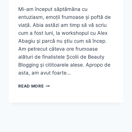
Mi-am început săptămâna cu
entuziasm, emoții frumoase și poftă de
viață. Abia astăzi am timp să vă scriu
cum a fost luni, la workshopul cu Alex
Abagiu și parcă nu știu cum să încep.
Am petrecut câteva ore frumoase
alături de finalistele Școlii de Beauty
Blogging și cititoarele alese. Apropo de
asta, am avut foarte…
IMPRESII
READ MORE
DE
LA
WORKSHOPUL
CU
ALEX
ABAGIU