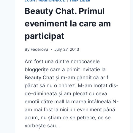
LUSH
|
MARIONNAUD
|
TIMP LIBER
ȘI
Beauty Chat. Primul
“CADOURI
PENTRU
eveniment la care am
EA”
participat
By
Federova
July 27, 2013
Am fost una dintre norocoasele
bloggerițe care a primit invitație la
Beauty Chat și m-am gândit că ar fi
păcat să nu o onorez. M-am moțat dis-
de-dimineață și am plecat cu ceva
emoții către mall la marea întâlneală.N-
am mai fost la nici un eveniment până
acum, nu știam ce se petrece, ce se
vorbește sau…