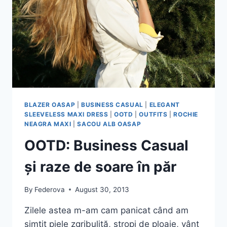
BLAZER OASAP
|
BUSINESS CASUAL
|
ELEGANT
SLEEVELESS MAXI DRESS
|
OOTD
|
OUTFITS
|
ROCHIE
NEAGRA MAXI
|
SACOU ALB OASAP
OOTD: Business Casual
și raze de soare în păr
By
Federova
August 30, 2013
Zilele astea m-am cam panicat când am
simțit piele zgribulită, stropi de ploaie, vânt