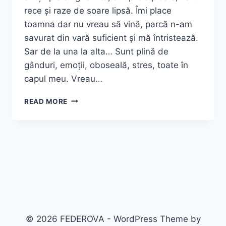
rece și raze de soare lipsă. Îmi place
toamna dar nu vreau să vină, parcă n-am
savurat din vară suficient și mă întristează.
Sar de la una la alta… Sunt plină de
gânduri, emoții, oboseală, stres, toate în
capul meu. Vreau…
OOTD:
READ MORE
BUSINESS
CASUAL
ȘI
RAZE
DE
SOARE
ÎN
PĂR
© 2026 FEDEROVA - WordPress Theme by