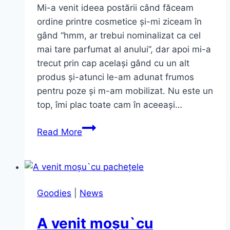
Mi-a venit ideea postării când făceam
ordine printre cosmetice și-mi ziceam în
gând “hmm, ar trebui nominalizat ca cel
mai tare parfumat al anului”, dar apoi mi-a
trecut prin cap același gând cu un alt
produs și-atunci le-am adunat frumos
pentru poze și m-am mobilizat. Nu este un
top, îmi plac toate cam în aceeași…
The
Read More
best
of
the
year
Goodies
|
News
2016.
Parfumate..
A venit moșu`cu