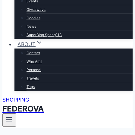
Events
Giveaways
Goodies
News
SuperBlog Spring`13
ABOUT
Contact
Who Am I
Personal
Travels
Tags
SHOPPING
FEDEROVA