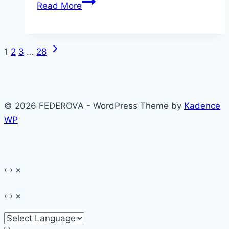
Am
Read More
fost
la
castingul
Next
Page
1
2
3
…
28
“Bravo,
Page
ai
navigation
stil!”
© 2026 FEDEROVA - WordPress Theme by
Kadence
WP
‹
›
×
‹
›
×