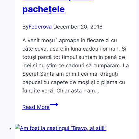
pachețele
By
Federova
December 20, 2016
A venit moșu` aproape în fiecare zi cu
câte ceva, așa e în luna cadourilor nah. Și
totuși parcă tot timpul suntem în pană de
idei și nu știm ce cadouri să cumpărăm. La
Secret Santa am primit cei mai drăguți
papucei cu capete de moși și o pijama cu
fundițe verzi. Chiar asta i-am…
A
Read More
venit
moșu`cu
pachețele