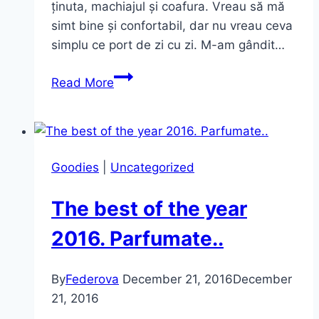
ținuta, machiajul și coafura. Vreau să mă
simt bine și confortabil, dar nu vreau ceva
simplu ce port de zi cu zi. M-am gândit…
Green
Read More
Velvet
for
New
Year`s
Goodies
|
Uncategorized
Eve
The best of the year
2016. Parfumate..
By
Federova
December 21, 2016
December
21, 2016