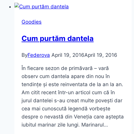
Fashion
Friday
Goodies
(ce
recomand
Cum purtăm dantela
azi)
By
Federova
April 19, 2016
April 19, 2016
În fiecare sezon de primăvară – vară
observ cum dantela apare din nou în
tendințe și este reinventata de la an la an.
Am citit recent într-un articol cum că în
jurul dantelei s-au creat multe povești dar
cea mai cunoscută legendă vorbește
despre o nevastă din Veneția care aștepta
iubitul marinar zile lungi. Marinarul…