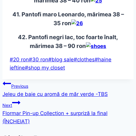
mărimea 38 –
40 ron
41. Pantofi maro Leonardo, mărimea 38 –
35 ron
42. Pantofi negri lac, toc foarte înalt,
mărimea 38 –
90 ron
Post
#
20 ron
#
30 ron
#
blog sale
#
clothes
#
haine
Tags:
ieftine
#
shop my closet
Post
Previous
Jeleu de baie cu aromă de măr verde -TBS
navigation
Next
Flormar Pin-up Collection + surpriză la final
(ÎNCHEIAT)