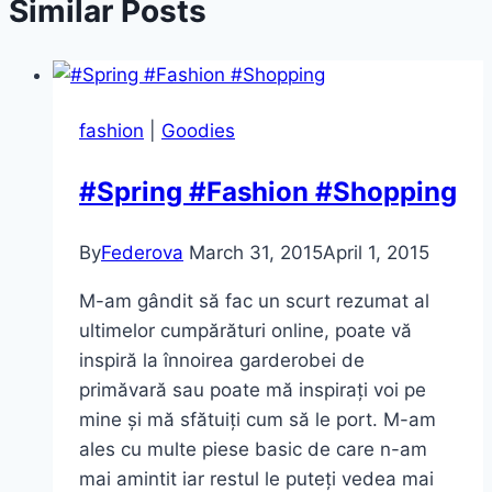
Similar Posts
fashion
|
Goodies
#Spring #Fashion #Shopping
By
Federova
March 31, 2015
April 1, 2015
M-am gândit să fac un scurt rezumat al
ultimelor cumpărături online, poate vă
inspiră la înnoirea garderobei de
primăvară sau poate mă inspirați voi pe
mine și mă sfătuiți cum să le port. M-am
ales cu multe piese basic de care n-am
mai amintit iar restul le puteți vedea mai