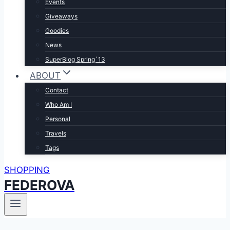
Events
Giveaways
Goodies
News
SuperBlog Spring`13
ABOUT
Contact
Who Am I
Personal
Travels
Tags
SHOPPING
FEDEROVA