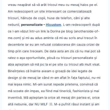
vreau neapărat să vă arăt tricoul meu cu mesaj haios pe el.
Am redescoperit un site interesant ce comercializează
tricouri, hăinuțe de copii, huse de telefon, căni și alte
nebunii,
personalizate –
Hicustom
. L-am redescoperit după
ce l-am văzut într-un link la Dorina pe blog (anotherside-of-
me.com) și mi-au adus aminte că mi-au scris anul trecut în
decembrie iar eu am refuzat colaborarea din cauza crizei de
timp prin care treceam. De data asta am zis că nu mai pot să
ratez o așa oportunitate, plouă cu tricouri personalizate și
abia așteptam să mă joc la ei pe site cu tricoul alb mult visat.
Bineînțeles că înainte aveam o groază de idei legate de
design și de mesaj iar când m-am aflat în fața faptului, nu-mi
mai ieșea nimic. Mi-am sunat repede prietena, convinsă că
mă scoate din impas, ea fiind mai tinerică, fashionista și mai
inventivă. Mă așteptam la orice alt mesaj din partea ei, orice
altă nebunie, dar NU MILF :)). M-a pufnit râsul instant și am