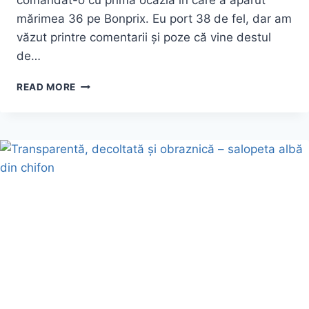
comandat-o cu prima ocazia în care a apărut
mărimea 36 pe Bonprix. Eu port 38 de fel, dar am
văzut printre comentarii și poze că vine destul
de…
ROCHIE
READ MORE
ÎNFLORATĂ
ȘI
JEANȘI
ALBI