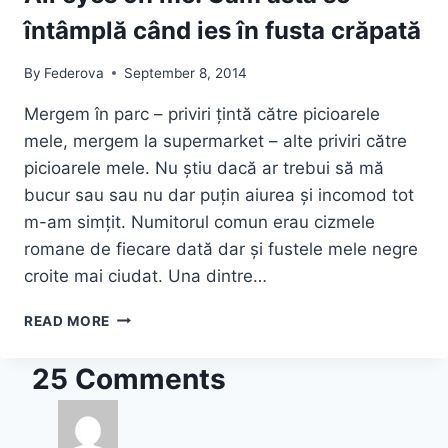
întâmplă când ies în fusta crăpată
By
Federova
September 8, 2014
Mergem în parc – priviri țintă către picioarele
mele, mergem la supermarket – alte priviri către
picioarele mele. Nu știu dacă ar trebui să mă
bucur sau sau nu dar puțin aiurea și incomod tot
m-am simțit. Numitorul comun erau cizmele
romane de fiecare dată dar și fustele mele negre
croite mai ciudat. Una dintre…
ALL
READ MORE
EYES
ON
25 Comments
ME.
CAM
ASTA
SE