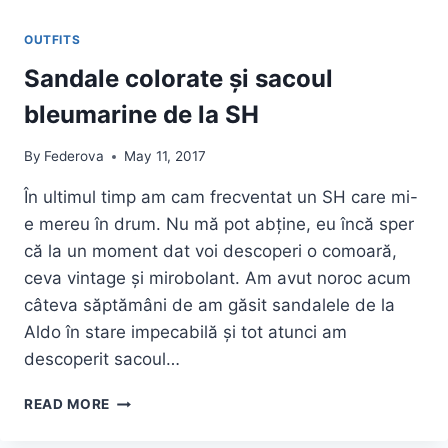
OUTFITS
Sandale colorate și sacoul
bleumarine de la SH
By
Federova
May 11, 2017
În ultimul timp am cam frecventat un SH care mi-
e mereu în drum. Nu mă pot abține, eu încă sper
că la un moment dat voi descoperi o comoară,
ceva vintage și mirobolant. Am avut noroc acum
câteva săptămâni de am găsit sandalele de la
Aldo în stare impecabilă și tot atunci am
descoperit sacoul…
SANDALE
READ MORE
COLORATE
ȘI