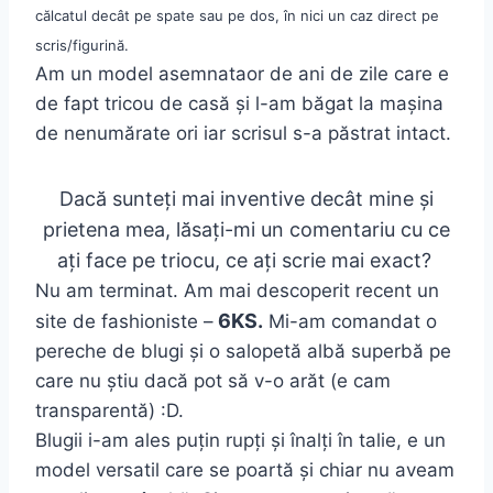
călcatul decât pe spate sau pe dos, în nici un caz direct pe
scris/figurină.
Am un model asemnataor de ani de zile care e
de fapt tricou de casă și l-am băgat la mașina
de nenumărate ori iar scrisul s-a păstrat intact.
Dacă sunteți mai inventive decât mine și
prietena mea, lăsați-mi un comentariu cu ce
ați face pe triocu, ce ați scrie mai exact?
Nu am terminat. Am mai descoperit recent un
6KS.
site de fashioniste –
Mi-am comandat o
pereche de blugi și o salopetă albă superbă pe
care nu știu dacă pot să v-o arăt (e cam
transparentă) :D.
Blugii i-am ales puțin rupți și înalți în talie, e un
model versatil care se poartă și chiar nu aveam