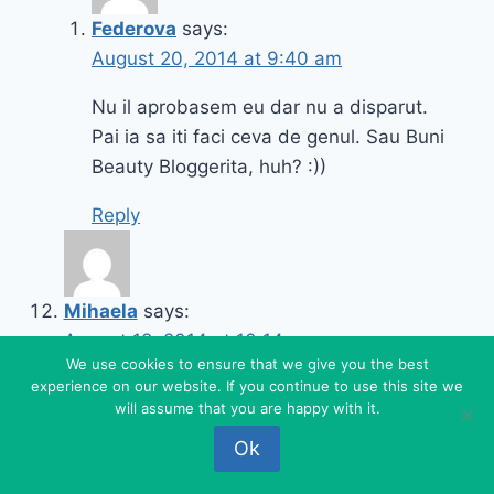
Federova
says:
August 20, 2014 at 9:40 am
Nu il aprobasem eu dar nu a disparut.
Pai ia sa iti faci ceva de genul. Sau Buni
Beauty Bloggerita, huh? :))
Reply
Mihaela
says:
August 18, 2014 at 10:14 pm
We use cookies to ensure that we give you the best
experience on our website. If you continue to use this site we
Cat de tare e tricoul!
will assume that you are happy with it.
Reply
Ok