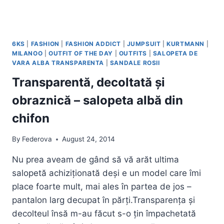
6KS
|
FASHION
|
FASHION ADDICT
|
JUMPSUIT
|
KURTMANN
|
MILANOO
|
OUTFIT OF THE DAY
|
OUTFITS
|
SALOPETA DE
VARA ALBA TRANSPARENTA
|
SANDALE ROSII
Transparentă, decoltată și
obraznică – salopeta albă din
chifon
By
Federova
August 24, 2014
Nu prea aveam de gând să vă arăt ultima
salopetă achiziționată deși e un model care îmi
place foarte mult, mai ales în partea de jos –
pantalon larg decupat în părți.Transparența și
decolteul însă m-au făcut s-o țin împachetată