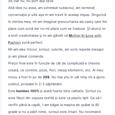
zis clar nu, nu port așa ceva.
Altă idee nu avea, am schimbat subiectul, am terminat
conversația și uite așa m-am trezit în același impas. Singurică
în mintea mea, mi-am imaginat prescurtarea aia nasty care îmi
place cum sună dar nu-mi place cum se traduce. Și-atunci m-
a lovit creativitatea și m-am gândit că
M
other
I
n
L
ove with
F
ashion
sună perfect.
Mi-am ales tricoul, scrisul, culorile, am scris repede mesajul
și-am plasat comanda.
Prețul final este în funcție de cât de complicată e chestia
creată, ce conține, poze, flori, mesaj kilometric, etc. Al meu
tricou a fost în jur de
29$.
Nu mai știu în cât timp mi-a ajuns
coletul, probabil în 2-3 săptămâni.
Este
bumbac 100%
și arată foarte bine calitativ. Scrisul nu
este făcut din vopsea textilă și este ca plastic lipit. Ca să-l
verific până la capăt, l-am băgat la mașina de spălat la 40
grade și nu a pățit nimic, scrisul este intact. Nu recomand