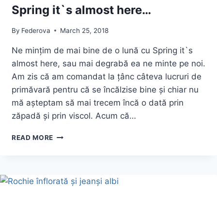
Spring it`s almost here…
By
Federova
March 25, 2018
Ne mințim de mai bine de o lună cu Spring it`s
almost here, sau mai degrabă ea ne minte pe noi.
Am zis că am comandat la țânc câteva lucruri de
primăvară pentru că se încălzise bine și chiar nu
mă așteptam să mai trecem încă o dată prin
zăpadă și prin viscol. Acum că…
SPRING
READ MORE
IT`S
ALMOST
HERE…