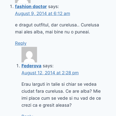
ÎNTÂMPLĂ
fashion doctor
says:
CÂND
August 9, 2014 at 6:12 am
IES
ÎN
e dragut outfitul, dar curelusa.. Curelusa
FUSTA
CRĂPATĂ
mai ales alba, mai bine nu o puneai.
Reply
Federova
says:
August 12, 2014 at 2:28 pm
Erau larguti in talie si chiar se vedea
ciudat fara curelusa. Ce are alba? Mie
imi place cum se vede si nu vad de ce
crezi ca e gresit aleasa?