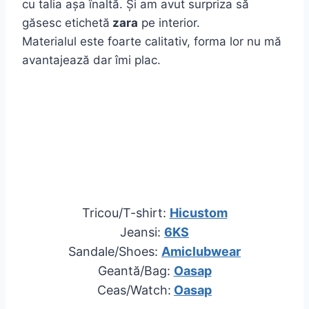
cu talia așa înaltă. Și am avut surpriza să
găsesc etichetă
zara
pe interior.
Materialul este foarte calitativ, forma lor nu mă
avantajează dar îmi plac.
Tricou/T-shirt:
Hicustom
Jeansi:
6KS
Sandale/Shoes:
Amiclubwear
Geant
ă/Bag:
Oasap
Ceas/Watch:
Oasap