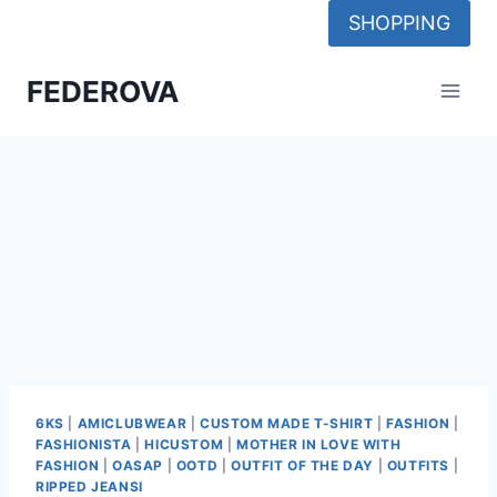
Skip
SHOPPING
to
content
FEDEROVA
6KS
|
AMICLUBWEAR
|
CUSTOM MADE T-SHIRT
|
FASHION
|
FASHIONISTA
|
HICUSTOM
|
MOTHER IN LOVE WITH
FASHION
|
OASAP
|
OOTD
|
OUTFIT OF THE DAY
|
OUTFITS
|
RIPPED JEANSI