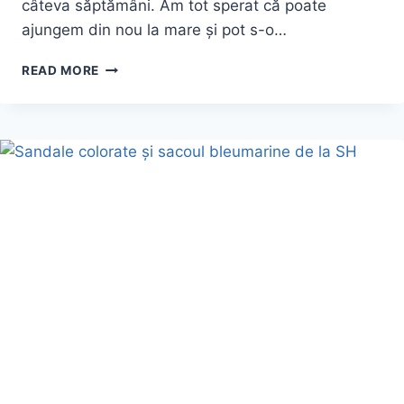
câteva săptămâni. Am tot sperat că poate
ajungem din nou la mare și pot s-o…
TRANSPARENTĂ,
READ MORE
DECOLTATĂ
ȘI
OBRAZNICĂ
–
SALOPETA
ALBĂ
DIN
CHIFON