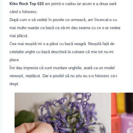
Kiko Rock Top 610
am primit-o cadou iar acum e a doua oar
ă
c
â
nd o
folosesc
.
După cum o să vedeți în pozele ce urmează, am încercat-o cu
mai multe nuanțe ca bază ca să-mi dau seama cu ce s-ar vedea
mai plăcut.
Cea mai reușită mi s-a părut cu bază neagră. Reușită față de
celelalte unghii cu bază deschisă la culoare că mie tot nu-mi
place.
Îmi dau impresia că sunt murdare unghiile, arată ca un model
nereușit, neplăcut. Dar e posibil să nu știu eu s-o folosesc ce-i
drept.