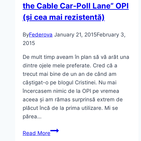
the Cable Car-Poll Lane” OPI
(și cea mai rezistentă)
By
Federova
January 21, 2015
February 3,
2015
De mult timp aveam în plan să vă arăt una
dintre ojele mele preferate. Cred că a
trecut mai bine de un an de când am
câștigat-o pe blogul Cristinei. Nu mai
încercasem nimic de la OPI pe vremea
aceea și am rămas surprinsă extrem de
plăcut încă de la prima utilizare. Mi se
părea…
Cea
Read More
mai