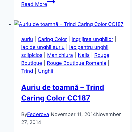
Gel
Read More
Shine
Lacquer,
nuanța
Sparkling
auriu
|
Caring Color
|
Ingrijirea unghiilor
|
Berry
lac de unghii auriu
|
lac pentru unghii
–
sclipicios
|
Manichiura
|
Nails
|
Rouge
Max
Boutique
|
Rouge Boutique Romania
|
Factor
Trind
|
Unghii
Auriu de toamnă – Trind
Caring Color CC187
By
Federova
November 11, 2014
November
27, 2014