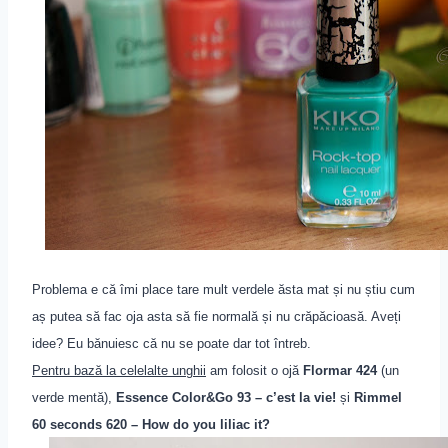
Problema e că îmi place tare mult verdele ăsta mat și nu știu cum
aș putea să fac oja asta să fie normală și nu crăpăcioasă. Aveți
idee? Eu bănuiesc că nu se poate dar tot întreb.
Pentru bază la cel
e
lalte unghii
am folosit o ojă
Flormar 424
(un
verde mentă),
Essence Color&Go 93 – c’est la vie!
și
Rimmel
60 seconds 620 – How do you liliac it?