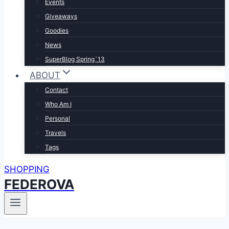
Events
Giveaways
Goodies
News
SuperBlog Spring`13
ABOUT
Contact
Who Am I
Personal
Travels
Tags
SHOPPING
FEDEROVA