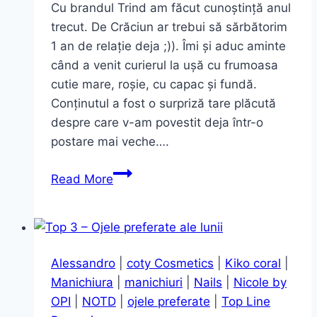
Cu brandul Trind am făcut cunoștință anul
trecut. De Crăciun ar trebui să sărbătorim
1 an de relație deja ;)). Îmi și aduc aminte
când a venit curierul la ușă cu frumoasa
cutie mare, roșie, cu capac și fundă.
Conținutul a fost o surpriză tare plăcută
despre care v-am povestit deja într-o
postare mai veche….
Auriu
Read More
de
toamnă
–
Trind
Alessandro
|
coty Cosmetics
|
Kiko coral
|
Caring
Manichiura
|
manichiuri
|
Nails
|
Nicole by
Color
OPI
|
NOTD
|
ojele preferate
|
Top Line
CC187