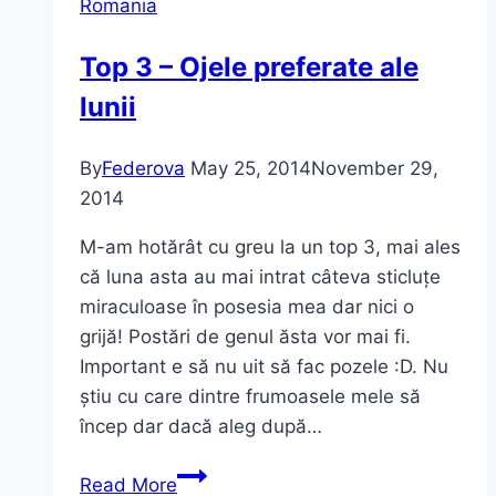
Romania
Top 3 – Ojele preferate ale
lunii
By
Federova
May 25, 2014
November 29,
2014
M-am hotărât cu greu la un top 3, mai ales
că luna asta au mai intrat câteva sticluțe
miraculoase în posesia mea dar nici o
grijă! Postări de genul ăsta vor mai fi.
Important e să nu uit să fac pozele :D. Nu
știu cu care dintre frumoasele mele să
încep dar dacă aleg după…
Top
Read More