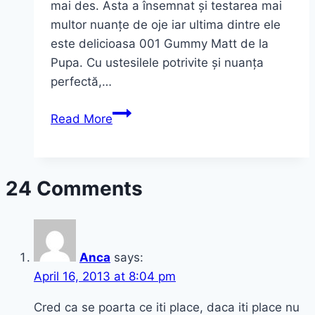
mai des. Asta a însemnat și testarea mai
multor nuanțe de oje iar ultima dintre ele
este delicioasa 001 Gummy Matt de la
Pupa. Cu ustesilele potrivite și nuanța
perfectă,…
O
Read More
mini-
trusă
ideală
24 Comments
pentru
unghii
și
un
Anca
says:
portocaliu
April 16, 2013 at 8:04 pm
delicios
de
Cred ca se poarta ce iti place, daca iti place nu