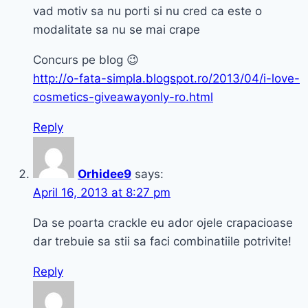
la
vad motiv sa nu porti si nu cred ca este o
Pupa
modalitate sa nu se mai crape
Concurs pe blog 😉
http://o-fata-simpla.blogspot.ro/2013/04/i-love-
cosmetics-giveawayonly-ro.html
Reply
Orhidee9
says:
April 16, 2013 at 8:27 pm
Da se poarta crackle eu ador ojele crapacioase
dar trebuie sa stii sa faci combinatiile potrivite!
Reply