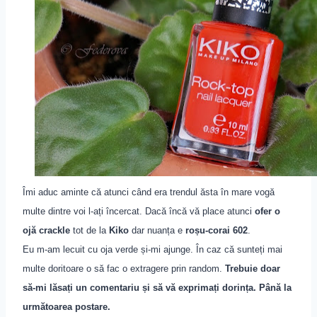
Îmi aduc aminte că atunci când era trendul ăsta în mare vogă
multe dintre voi l-ați încercat. Dacă încă vă place atunci
ofer o
ojă crackle
tot de la
Kiko
dar nuanța e
roș
u-corai 602
.
Eu m-am lecuit cu oja verde și-mi ajunge. În caz că sunteți mai
multe doritoare o să fac o extragere prin random.
Trebuie doar
să-mi lăsați un comentariu și s
ă
vă exprimați dorința. Până la
următoarea postare.