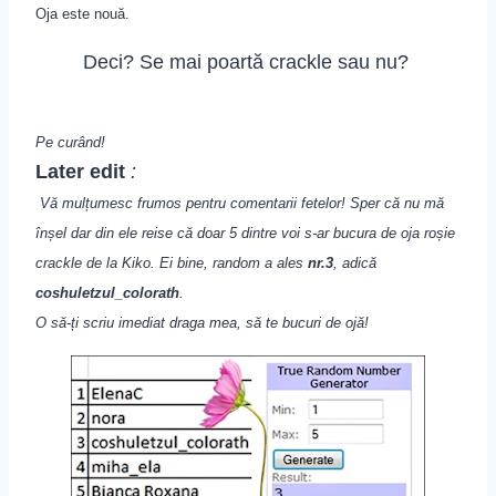
Oj
a
este nouă.
Deci? Se mai poartă crackle sau nu?
Pe curând!
Later edit
:
Vă mulțumesc frumos pentru comentarii fetelor! Sper că nu mă
înșel dar din ele reise că doar 5 dintre voi s-ar bucura de oja roșie
crackle de la Kiko. Ei bine, random a ales
nr.3
, adică
coshuletzul_colorath
.
O să-ți scriu imediat draga mea, să te bucuri de ojă!