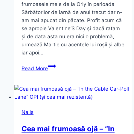
frumoasele mele de la Orly în perioada
Sărbătorilor de iarnă de anul trecut dar n-
am mai apucat din păcate. Profit acum că
se apropie Valentine’S Day și dacă ratam
și de data asta nu era nici o problemă,
urmează Martie cu acentele lui roșii și albe
iar apoi…
Cod
Read More
roșu
revine.
Manichiura
de
Valentine’S
Nails
Day
Cea mai frumoasă ojă – “In