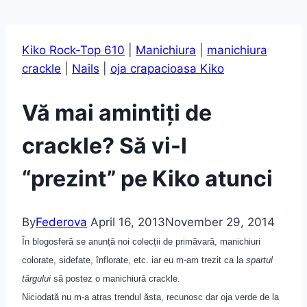
Kiko Rock-Top 610
|
Manichiura
|
manichiura
crackle
|
Nails
|
oja crapacioasa Kiko
Vă mai amintiți de
crackle? Să vi-l
“prezint” pe Kiko atunci
By
Federova
April 16, 2013
November 29, 2014
În blogosferă se anunță noi colecții de primăvară, manichiuri
colorate, sidefate, înflorate, etc. iar eu m-am trezit ca la
spartul
târgului
să postez o manichiură crackle.
Niciodată nu m-a atras trendul ăsta, recunosc
dar
oja verde de la