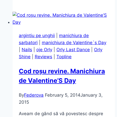
3
–
Ojele
preferate
ale
argintiu pe unghii
|
manichiura de
lunii
sarbatori
|
manichiura de Valentine`s Day
|
Nails
|
oje Orly
|
Orly Last Dance
|
Orly
Shine
|
Reviews
|
Topline
Cod roșu revine. Manichiura
de Valentine’S Day
By
Federova
February 5, 2014
January 3,
2015
Aveam de gând să vă povestesc despre