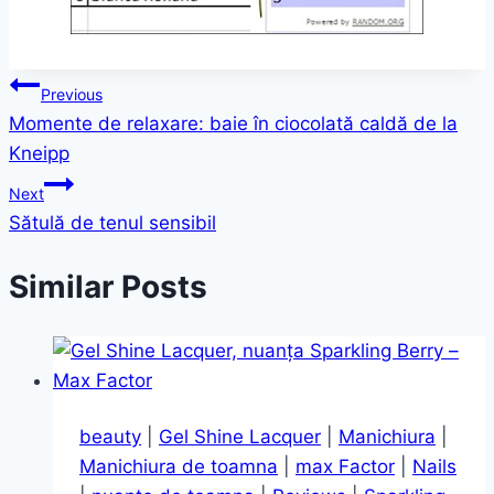
Post
Previous
Momente de relaxare: baie în ciocolată caldă de la
navigation
Kneipp
Next
Sătulă de tenul sensibil
Similar Posts
beauty
|
Gel Shine Lacquer
|
Manichiura
|
Manichiura de toamna
|
max Factor
|
Nails