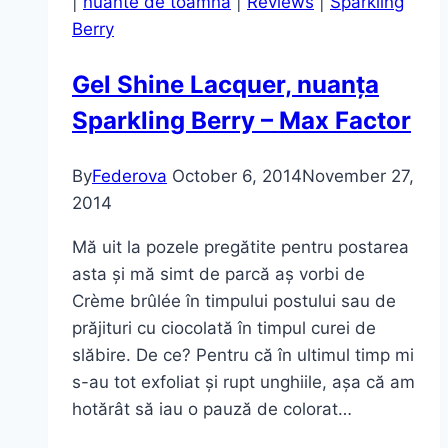
|
nuante de toamna
|
Reviews
|
Sparkling
Berry
Gel Shine Lacquer, nuanța
Sparkling Berry – Max Factor
By
Federova
October 6, 2014
November 27,
2014
Mă uit la pozele pregătite pentru postarea
asta și mă simt de parcă aș vorbi de
Crème brûlée în timpului postului sau de
prăjituri cu ciocolată în timpul curei de
slăbire. De ce? Pentru că în ultimul timp mi
s-au tot exfoliat și rupt unghiile, așa că am
hotărât să iau o pauză de colorat…