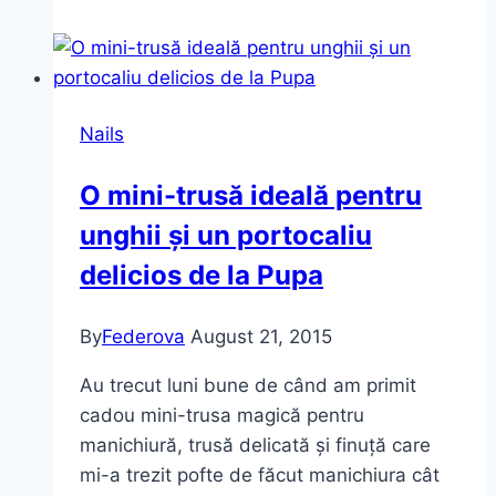
frumoasă
ojă
–
“In
Nails
the
Cable
O mini-trusă ideală pentru
Car-
unghii și un portocaliu
Poll
Lane”
delicios de la Pupa
OPI
(și
By
Federova
August 21, 2015
cea
mai
Au trecut luni bune de când am primit
rezistentă)
cadou mini-trusa magică pentru
manichiură, trusă delicată și finuță care
mi-a trezit pofte de făcut manichiura cât