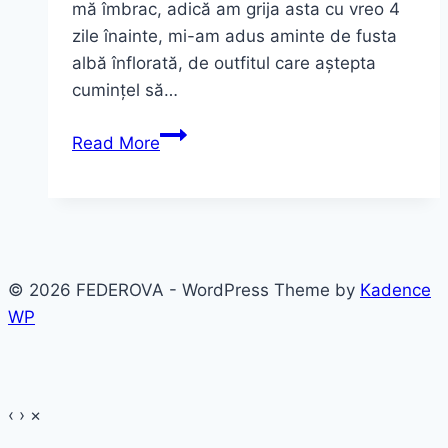
mă îmbrac, adică am grija asta cu vreo 4
zile înainte, mi-am adus aminte de fusta
albă înflorată, de outfitul care aștepta
cumințel să…
Fusta
Read More
albă
cu
imprimeu
floral
© 2026 FEDEROVA - WordPress Theme by
Kadence
WP
‹
›
×