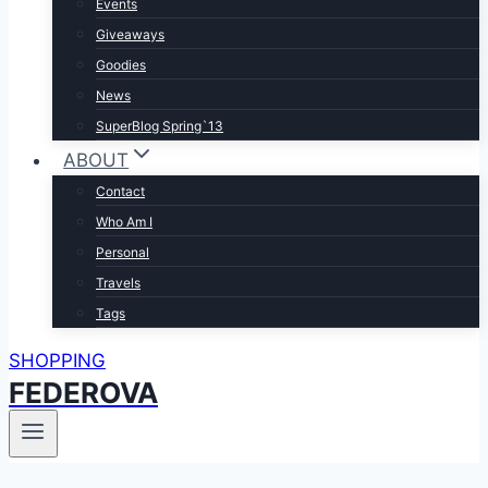
Events
Giveaways
Goodies
News
SuperBlog Spring`13
ABOUT
Contact
Who Am I
Personal
Travels
Tags
SHOPPING
FEDEROVA