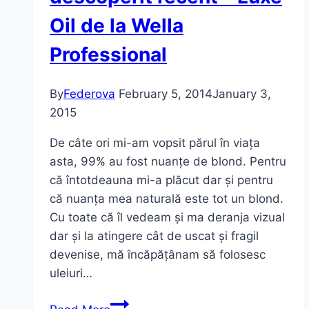
Oil de la Wella
Professional
By
Federova
February 5, 2014
January 3,
2015
De câte ori mi-am vopsit părul în viața
asta, 99% au fost nuanțe de blond. Pentru
că întotdeauna mi-a plăcut dar și pentru
că nuanța mea naturală este tot un blond.
Cu toate că îl vedeam și ma deranja vizual
dar și la atingere cât de uscat și fragil
devenise, mă încăpățânam să folosesc
uleiuri…
Elixir