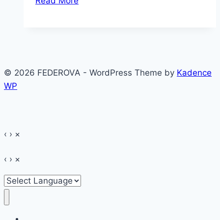
Read More
pentru
păr
descoperit
recent
–
© 2026 FEDEROVA - WordPress Theme by
Kadence
Luxe
WP
Oil
de
la
Wella
‹
›
×
Professional
‹
›
×
HOME