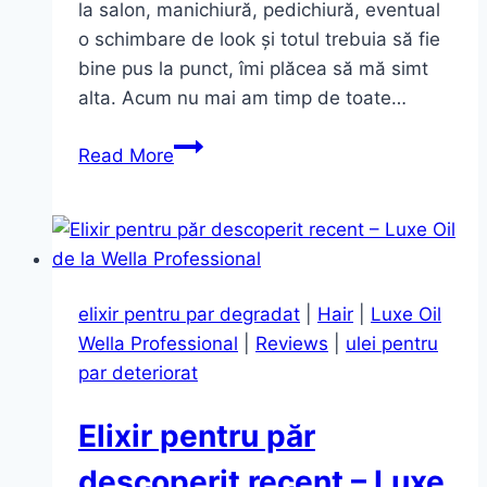
la salon, manichiură, pedichiură, eventual
o schimbare de look și totul trebuia să fie
bine pus la punct, îmi plăcea să mă simt
alta. Acum nu mai am timp de toate…
Get
Read More
ready
for
Christmas.
Ritualul
meu
elixir pentru par degradat
|
Hair
|
Luxe Oil
Wella Professional
|
Reviews
|
ulei pentru
par deteriorat
Elixir pentru păr
descoperit recent – Luxe