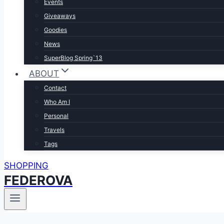
Events
Giveaways
Goodies
News
SuperBlog Spring`13
ABOUT
Contact
Who Am I
Personal
Travels
Tags
SHOPPING
FEDEROVA