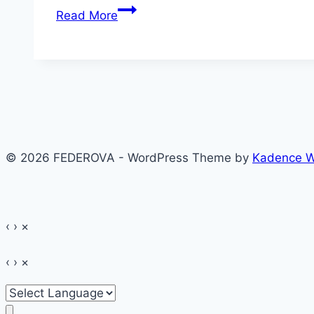
Prințesa
Read More
modernă
la
Palatul
Ghica
~
Blaremberg
© 2026 FEDEROVA - WordPress Theme by
Kadence 
‹
›
×
‹
›
×