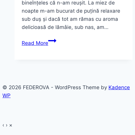
bineînțeles că n-am reușit. La miez de
noapte m-am bucurat de puțină relaxare
sub duș și dacă tot am rămas cu aroma
delicioasă de lămâie, sub nas, am…
Aroma
Read More
unei
dimineți
de
vară
-“Verveine
© 2026 FEDEROVA - WordPress Theme by
Kadence
citron”
WP
‹
›
×