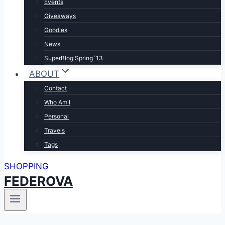
Events
Giveaways
Goodies
News
SuperBlog Spring`13
ABOUT
Contact
Who Am I
Personal
Travels
Tags
SHOPPING
FEDEROVA