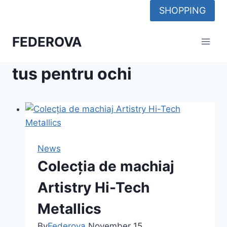
Skip
SHOPPING
to
content
FEDEROVA
tus pentru ochi
News
Colecția de machiaj
Artistry Hi-Tech
Metallics
By
Federova
November 15,