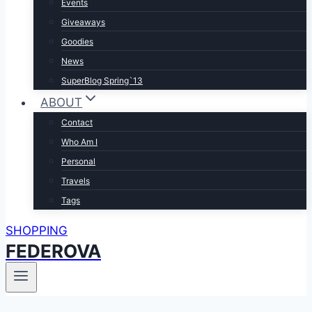
Events
Giveaways
Goodies
News
SuperBlog Spring`13
ABOUT
Contact
Who Am I
Personal
Travels
Tags
SHOPPING
FEDEROVA