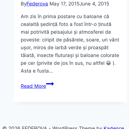
By
Federova
May 17, 2015
June 4, 2015
lung..
Am zis în prima postare cu baloane că
cealaltă ședință foto a fost într-o ținută
mai potrivită peisajului și atmosferei de
poveste: ciripit de păsărele, soare, un vânt
ușor, miros de iarbă verde și proaspăt
tăiată, insecte fluturași și baloane colorate
pe cer (privite de jos în sus, nu altfel 😀 ).
Asta e fusta…
Ținută
Read More
de
poveste
–
Tulle
Skirt
© 2026 FEDEROVA - WordPress Theme by
Kadence