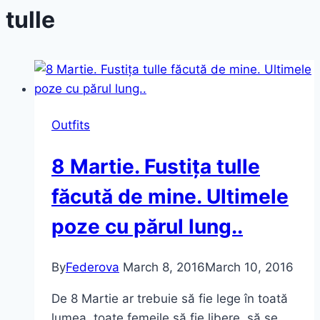
tulle
Outfits
8 Martie. Fustița tulle
făcută de mine. Ultimele
poze cu părul lung..
By
Federova
March 8, 2016
March 10, 2016
De 8 Martie ar trebuie să fie lege în toată
lumea, toate femeile să fie libere, să se