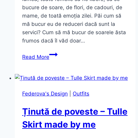
bucure de soare, de flori, de cadouri, de
mame, de toată emoția zilei. Păi cum să
mă bucur eu de reduceri dacă sunt la
servici? Cum să mă bucur de soarele ăsta
frumos dacă îl văd doar…
8
Read More
Martie.
Fustița
tulle
făcută
Federova's Design
|
Outfits
de
mine.
Ținută de poveste – Tulle
Ultimele
poze
Skirt made by me
cu
părul