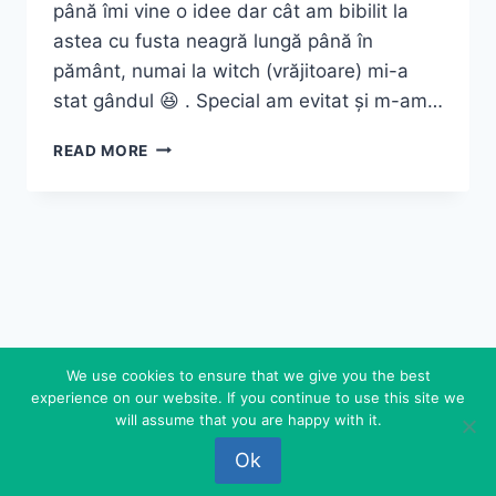
până îmi vine o idee dar cât am bibilit la
astea cu fusta neagră lungă până în
pământ, numai la witch (vrăjitoare) mi-a
stat gândul 😆 . Special am evitat și m-am…
THE
READ MORE
WITCHES
WEARING
BLACK
We use cookies to ensure that we give you the best
experience on our website. If you continue to use this site we
© 2026 FEDEROVA - WordPress Theme by
will assume that you are happy with it.
Kadence WP
Ok