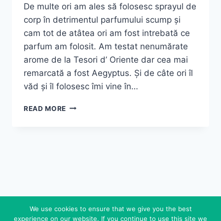
De multe ori am ales să folosesc sprayul de
corp în detrimentul parfumului scump și
cam tot de atâtea ori am fost intrebată ce
parfum am folosit. Am testat nenumărate
arome de la Tesori d’ Oriente dar cea mai
remarcată a fost Aegyptus. Și de câte ori îl
văd și îl folosesc îmi vine în…
INGREDIENTE
READ MORE
PREȚIOASE,
RITUALURI
LUXURIANTE
~
GAMA
AEGYPTUS
–
TESORI
D`ORIENTE
We use cookies to ensure that we give you the best
experience on our website. If you continue to use this site we