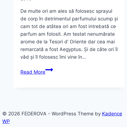
De multe ori am ales să folosesc sprayul
de corp în detrimentul parfumului scump și
cam tot de atâtea ori am fost intrebată ce
parfum am folosit. Am testat nenumărate
arome de la Tesori d’ Oriente dar cea mai
remarcată a fost Aegyptus. Și de câte ori îl
văd și îl folosesc îmi vine în…
Ingrediente
Read More
prețioase,
ritualuri
luxuriante
~
gama
© 2026 FEDEROVA - WordPress Theme by
Kadence
Aegyptus
WP
–