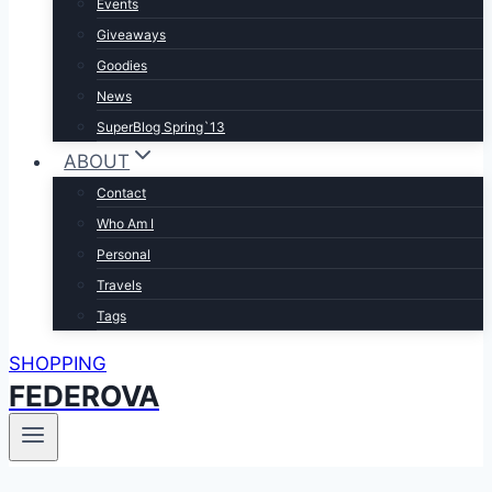
Events
Giveaways
Goodies
News
SuperBlog Spring`13
ABOUT
Contact
Who Am I
Personal
Travels
Tags
SHOPPING
FEDEROVA