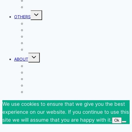
Federova’s Design
Shop my Closet
Toggle
OTHERS
child
menu
Events
Giveaways
Goodies
News
SuperBlog Spring`13
Toggle
ABOUT
child
menu
Contact
Who Am I
Personal
Travels
Tags
We use cookies to ensure that we give you the best
experience on our website. If you continue to use this
site we will assume that you are happy with it.
Ok