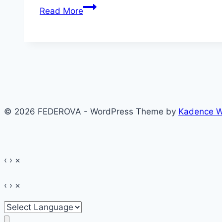
Muzeul
Read More
Astra
Sibiu
~
Târgul
de
jucării
© 2026 FEDEROVA - WordPress Theme by
Kadence 
‹
›
×
‹
›
×