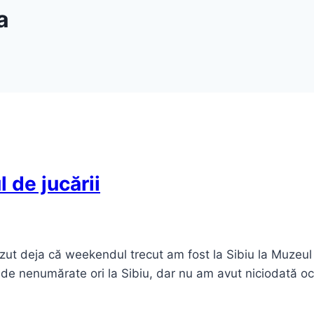
a
 de jucării
zut deja că weekendul trecut am fost la Sibiu la Muzeul 
st de nenumărate ori la Sibiu, dar nu am avut niciodată o