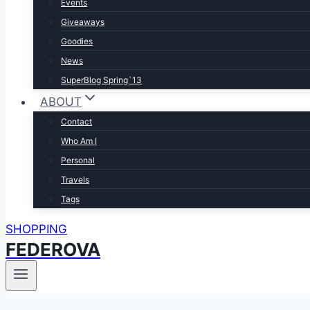
Events
Giveaways
Goodies
News
SuperBlog Spring`13
ABOUT
Contact
Who Am I
Personal
Travels
Tags
SHOPPING
FEDEROVA