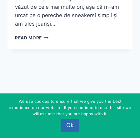
văzut de cele mai multe ori, așa că m-am
urcat pe o pereche de sneakersi simpli și
am ales jeanși…
SIMPLE
READ MORE
AS
THAT
We use cookies to ensure that we give you the best
experience on our website. If you continue to use this site we
© 2026 FEDEROVA - WordPress Theme by
will assume that you are happy with it.
Kadence WP
Ok