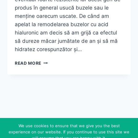
produs în general usucă buzele sau le
menține oarecum uscate. De când am
apelat la remodelarea buzelor cu acid
hialuronic am decis să am grijă ca efectul
să dureze măcar jumătate de an și să mă
hidratez corespunzător și…
DOUĂ
READ MORE
RUJURI
PREFERATE
MISS
PUPA
~
SHOCK
FUCHSIA
&
SUGAR
We use cookies to ensure that we give you the best
PEACH
experience on our website. If you continue to use this site we
© 2026 FEDEROVA - WordPress Theme by
will assume that you are happy with it.